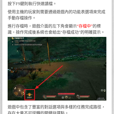
按下F9鍵則執行快速讀檔。
使用主機的玩家則需要通過遊戲內的功能表選項來完成
手動存檔操作。
進行存檔時，遊戲介面的左下角會顯示
“存檔中”
的標
識，操作完成後系統也會給出“存檔成功”的明確提示。
遊戲中包含了豐富的對話選項與多樣的任務完成路徑，
存在大量不可逆轉的關鍵抉擇點。