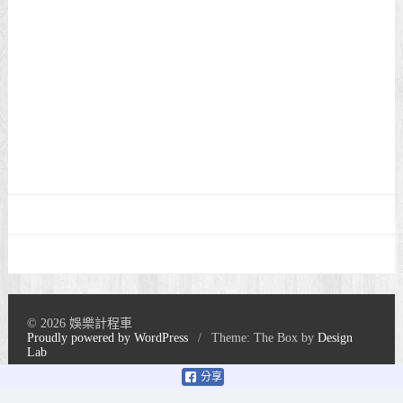
© 2026 娛樂計程車
Proudly powered by WordPress
/
Theme: The Box by
Design
Lab
分享