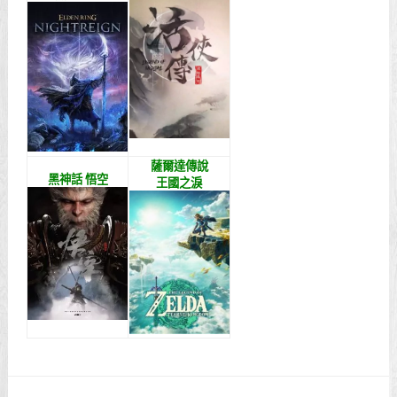
薩爾達傳說
黑神話 悟空
王國之淚