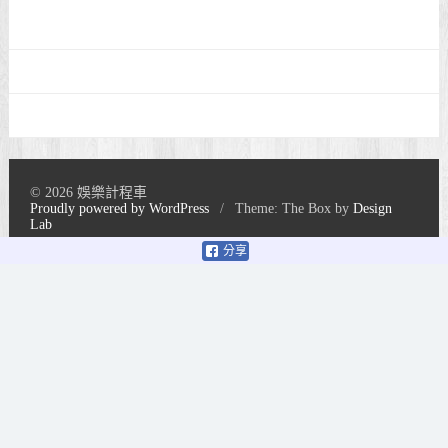
© 2026 娛樂計程車
Proudly powered by WordPress
/
Theme: The Box by
Design
Lab
分享