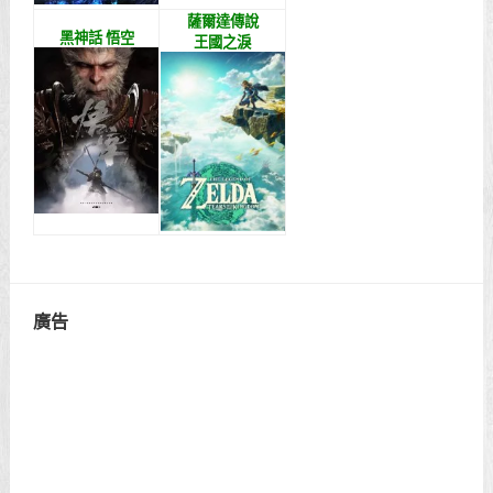
薩爾達傳說
黑神話 悟空
王國之淚
廣告