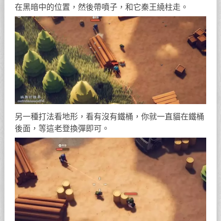
在黑暗中的位置，然後帶噴子，和它秦王繞柱走。
另一種打法看地形，看有沒有鐵桶，你就一直貓在鐵桶
後面，等這老登換彈即可。