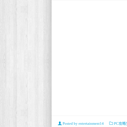
Posted by
entertainment14
PC攻略