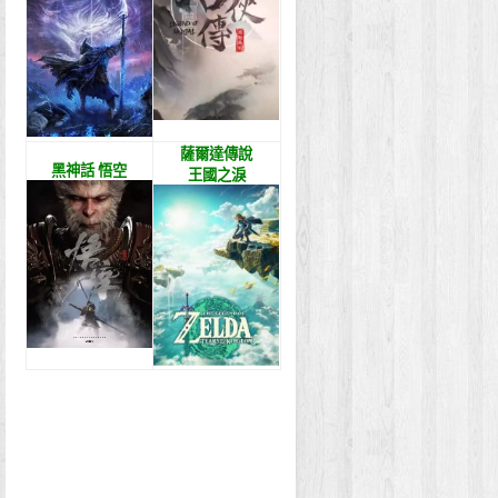
薩爾達傳說
黑神話 悟空
王國之淚