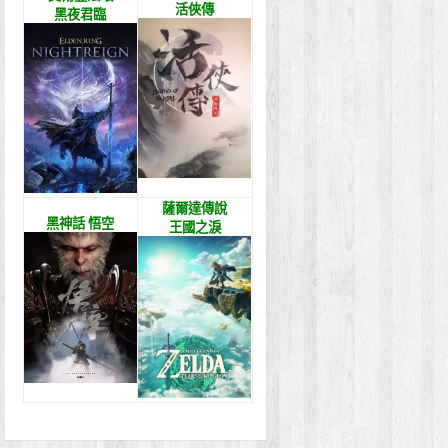
活俠傳
黑夜君臨
薩爾達傳說
黑神話 悟空
王國之淚