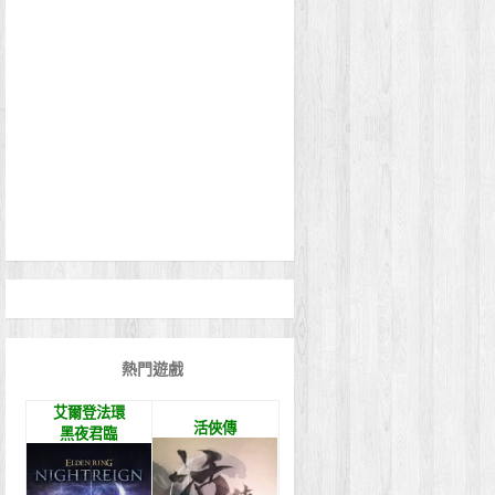
熱門遊戲
艾爾登法環
活俠傳
黑夜君臨