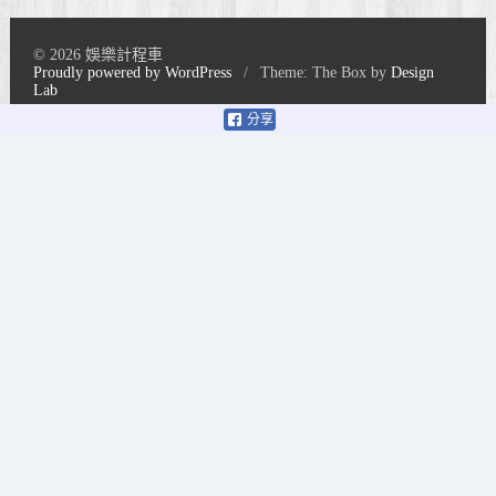
© 2026 娛樂計程車
Proudly powered by WordPress
/
Theme: The Box by
Design
Lab
分享