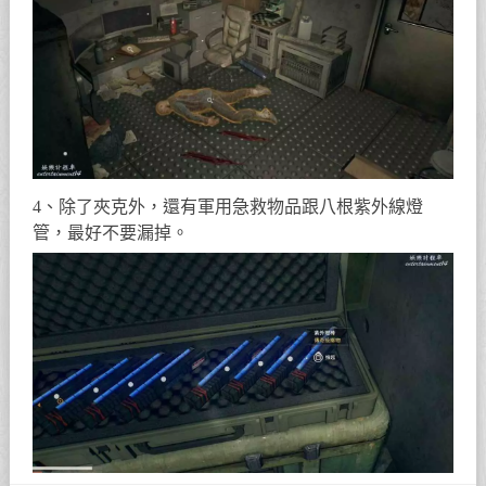
4、除了夾克外，還有軍用急救物品跟八根紫外線燈
管，最好不要漏掉。