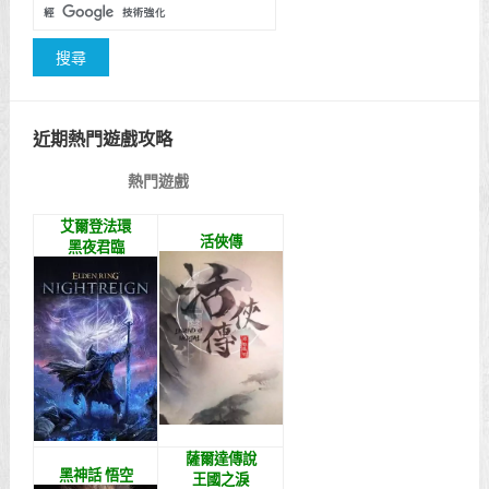
近期熱門遊戲攻略
熱門遊戲
艾爾登法環
活俠傳
黑夜君臨
薩爾達傳說
黑神話 悟空
王國之淚