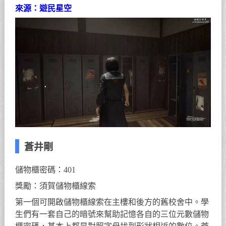
來源：遊民星空
蒼井剛
儲物櫃密碼：401
獎勵：須賀儲物櫃線索
第一個可開啟儲物櫃線索在主樓和後方的舊校舍中。學
生們有一套自己的暗號來幫助記憶各自的三位元數儲物