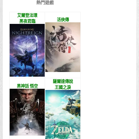
熱門遊戲
艾爾登法環
活俠傳
黑夜君臨
薩爾達傳說
黑神話 悟空
王國之淚