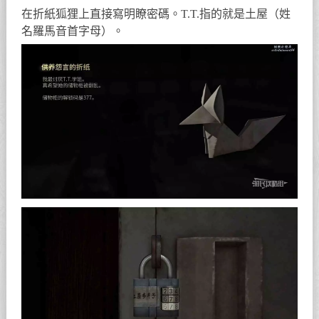
在折紙狐狸上直接寫明瞭密碼。T.T.指的就是土屋（姓
名羅馬音首字母）。