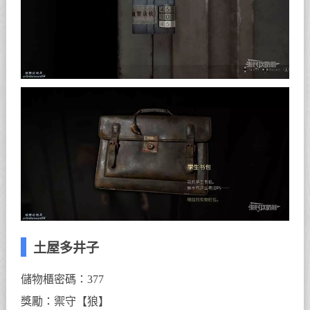
土屋多井子
儲物櫃密碼：377
獎勵：禦守【狼】