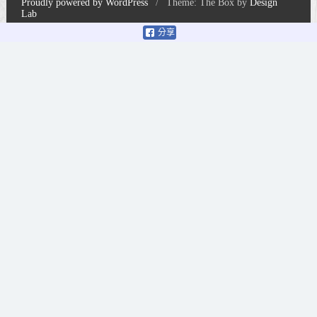
Proudly powered by WordPress
/
Theme: The Box by
Design
Lab
分享