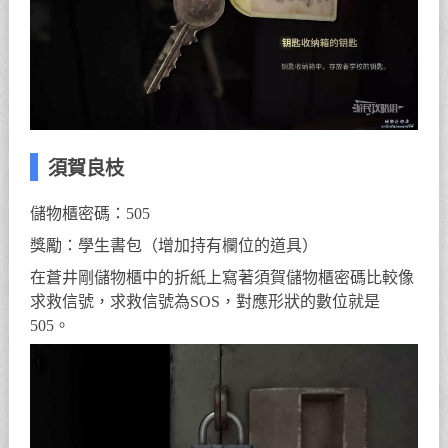
須賀良枝
儲物櫃密碼：505
獎勵：學生書包（增加持有欄位的道具）
在蒼井剛儲物櫃中的折紙上寫著須賀儲物櫃密碼比較像
求救信號，求救信號為SOS，對應形狀的數位就是
505。