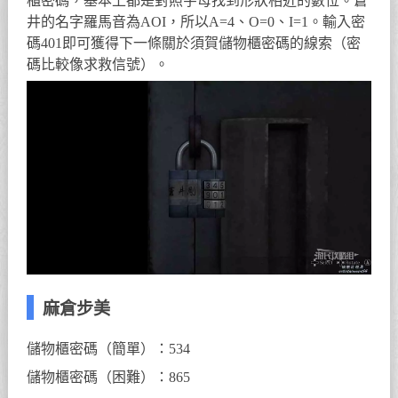
櫃密碼，基本上都是對照字母找到形狀相近的數位。蒼
井的名字羅馬音為AOI，所以A=4、O=0、I=1。輸入密
碼401即可獲得下一條關於須賀儲物櫃密碼的線索（密
碼比較像求救信號）。
麻倉步美
儲物櫃密碼（簡單）：534
儲物櫃密碼（困難）：865