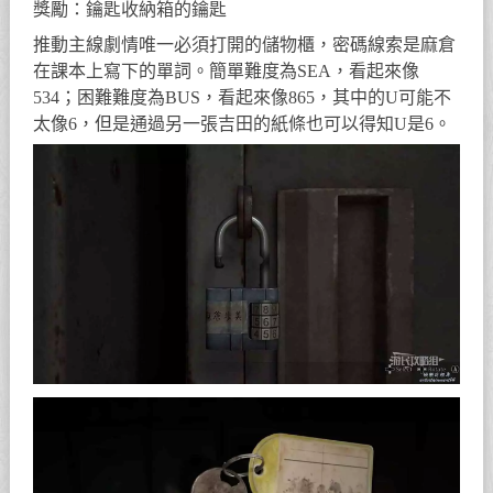
獎勵：鑰匙收納箱的鑰匙
推動主線劇情唯一必須打開的儲物櫃，密碼線索是麻倉
在課本上寫下的單詞。簡單難度為SEA，看起來像
534；困難難度為BUS，看起來像865，其中的U可能不
太像6，但是通過另一張吉田的紙條也可以得知U是6。