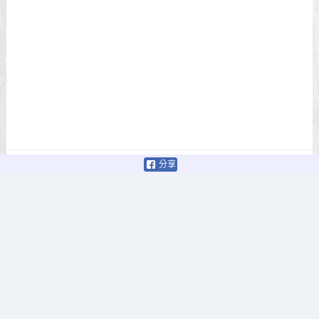
分享
© 2026 娛樂計程車
Proudly powered by WordPress
/
Theme: The Box by
Design
Lab