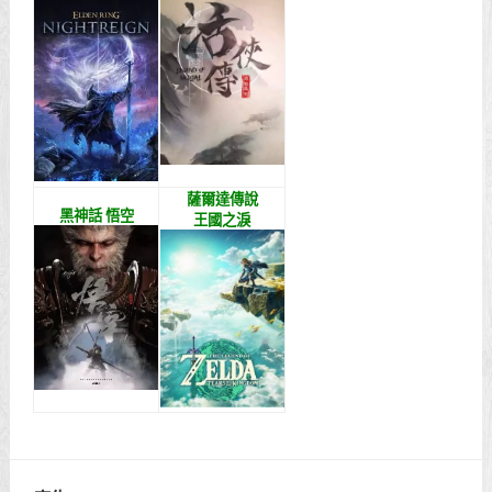
薩爾達傳說
黑神話 悟空
王國之淚