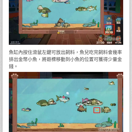
魚缸內按住滑鼠左鍵可放出飼料，魚兒吃完飼料會幾率
排出金幣小魚，將遊標移動到小魚的位置可獲得少量金
錢。