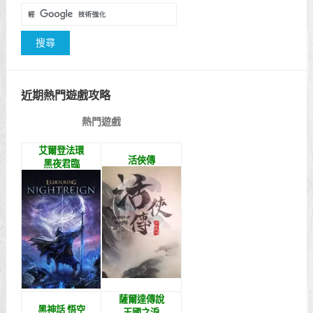
近期熱門遊戲攻略
熱門遊戲
艾爾登法環
活俠傳
黑夜君臨
薩爾達傳說
黑神話 悟空
王國之淚