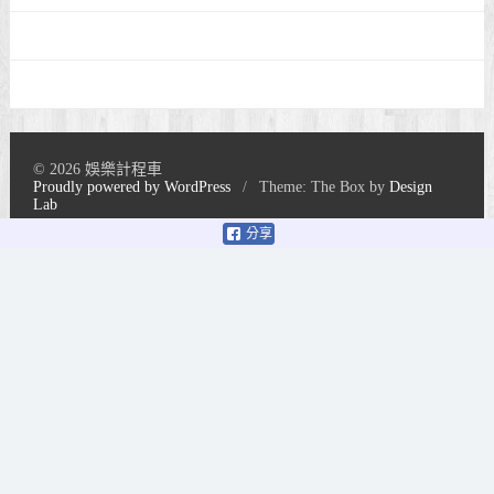
© 2026 娛樂計程車
Proudly powered by WordPress
/
Theme: The Box by
Design
Lab
分享