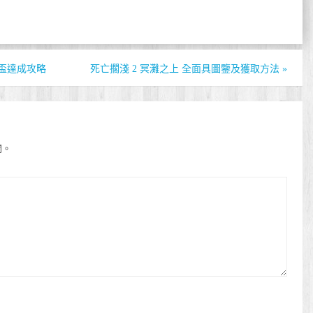
獎盃達成攻略
死亡擱淺 2 冥灘之上 全面具圖鑒及獲取方法
»
開。