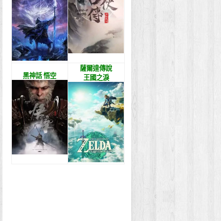
薩爾達傳說
黑神話 悟空
王國之淚