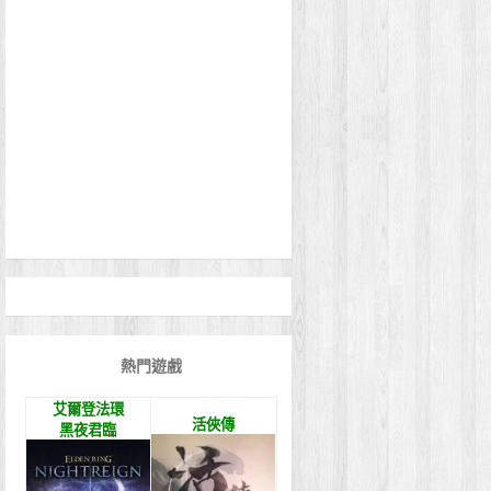
熱門遊戲
艾爾登法環
活俠傳
黑夜君臨