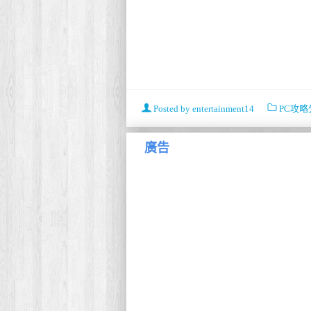
Posted by
entertainment14
PC攻略
廣告