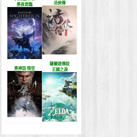
活俠傳
黑夜君臨
薩爾達傳說
黑神話 悟空
王國之淚