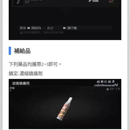
補給品
下列藥品均攜帶2~3即可。
鎮定-濃縮鎮痛劑