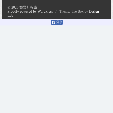
© 2026 娛樂計程車
Proudly powered by WordPress
/
Theme: The Box by
Design
Lab
分享