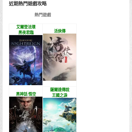
近期熱門遊戲攻略
熱門遊戲
艾爾登法環
活俠傳
黑夜君臨
薩爾達傳說
黑神話 悟空
王國之淚