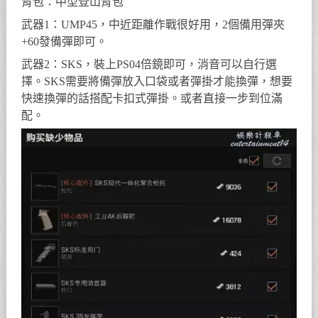
背包：中型登山背包
武器1：UMP45，中近距離作戰很好用，2個備用彈夾
+60發備彈即可。
武器2：SKS，裝上PS04倍鏡即可，消音可以自行選
擇。SKS需要將備彈放入口袋或者彈掛才能換彈，想要
快速換彈的話搭配卡扣式彈掛。或者直接一步到位滿
配。