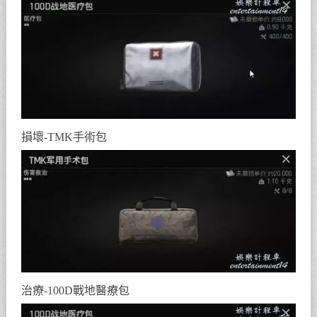
損壞-TMK手術包
治療-100D戰地醫療包