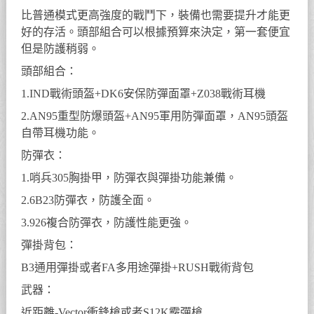
比普通模式更高強度的戰鬥下，裝備也需要提升才能更
好的存活。頭部組合可以根據預算來決定，第一套便宜
但是防護稍弱。
頭部組合：
1.IND戰術頭盔+DK6安保防彈面罩+Z038戰術耳機
2.AN95重型防爆頭盔+AN95軍用防彈面罩，AN95頭盔
自帶耳機功能。
防彈衣：
1.哨兵305胸掛甲，防彈衣與彈掛功能兼備。
2.6B23防彈衣，防護全面。
3.926複合防彈衣，防護性能更強。
彈掛背包：
B3通用彈掛或者FA多用途彈掛+RUSH戰術背包
武器：
近距離-Vector衝鋒槍或者S12K霰彈槍