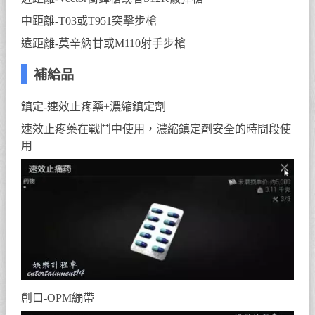
中距離-T03或T951突擊步槍
遠距離-莫辛納甘或M110射手步槍
補給品
鎮定-速效止疼藥+濃縮鎮定劑
速效止疼藥在戰鬥中使用，濃縮鎮定劑安全的時間段使
用
創口-OPM繃帶