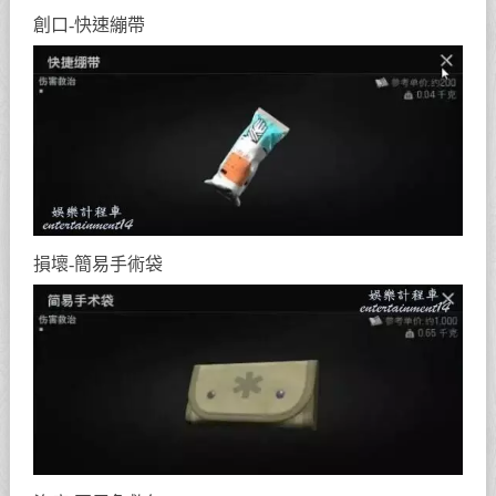
創口-快速繃帶
損壞-簡易手術袋