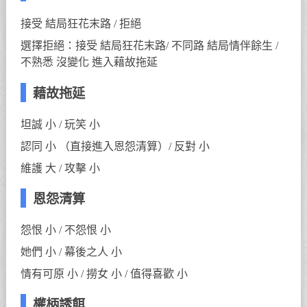
接受 結局狂花末路 / 拒絕
選擇拒絕：接受 結局狂花末路/ 不同路 結局情伴餘生 /
不熟悉 沒變化 進入藉故拖延
藉故拖延
坦誠 小 / 玩笑 小
認同 小 （直接進入恩怨清算）/ 反對 小
維護 大 / 攻擊 小
恩怨清算
怨恨 小 / 不怨恨 小
她們 小 / 幕後之人 小
情有可原 小 / 撈女 小 / 值得喜歡 小
權柄誘餌