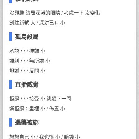
沒興趣 結局深淵的眼睛 / 考慮一下 沒變化
創建新號 大 / 深耕已有 小
孤島設局
承認 小 / 掩飾 小
諷刺 小 / 無所謂 小
坦誠 小 / 反問 小
直播威脅
拒絕 小 / 接受 小 跳過下一問
選拒絕：畫框 小 / 佈置 小
遇襲被綁
想想自己 小 / 我也恨 小 / 賠錢 小