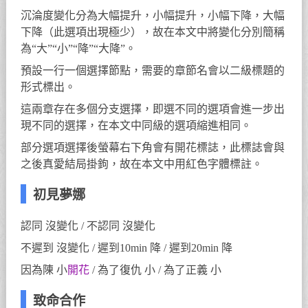
沉淪度變化分為大幅提升，小幅提升，小幅下降，大幅
下降（此選項出現極少），故在本文中將變化分別簡稱
為“大”“小”“降”“大降”。
預設一行一個選擇節點，需要的章節名會以二級標題的
形式標出。
這兩章存在多個分支選擇，即選不同的選項會進一步出
現不同的選擇，在本文中同級的選項縮進相同。
部分選項選擇後螢幕右下角會有開花標誌，此標誌會與
之後真愛結局掛鉤，故在本文中用紅色字體標註。
初見夢娜
認同 沒變化 / 不認同 沒變化
不遲到 沒變化 / 遲到10min 降 / 遲到20min 降
因為陳 小
開花
/ 為了復仇 小 / 為了正義 小
致命合作