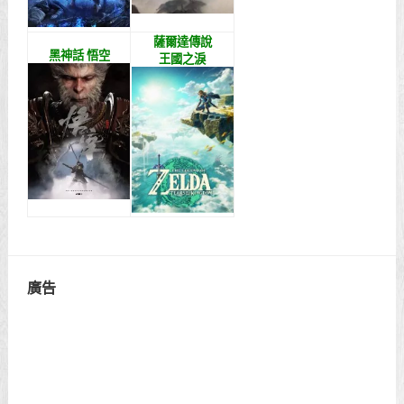
薩爾達傳說
黑神話 悟空
王國之淚
廣告