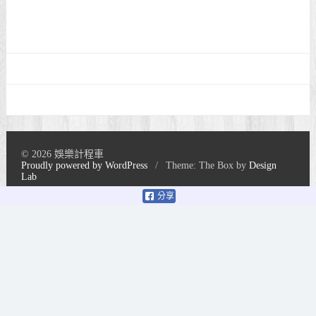
© 2026 娛樂計程車
Proudly powered by WordPress
/
Theme: The Box by
Design
Lab
分享