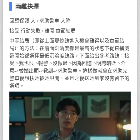
兩難抉擇
回頭保護 大 / 求助警車 大降
接受 行動失敗 / 離開 章節結局
中等結局（即從上面那條線進入機會難得以及章節結
局）的方法：在前面沉淪度都是最高的狀態下從直播威
脅開始都選擇最低沉淪度線路，下面給出參考路線：接
受->我也恨->報警->沒做過->因為回憶->明誇暗貶->介
意->替她出頭->教訓->求助警車。這樣做就會在求助完
警車後想扶她被她甩開，並且之後送她到家沒有留下的
選項。