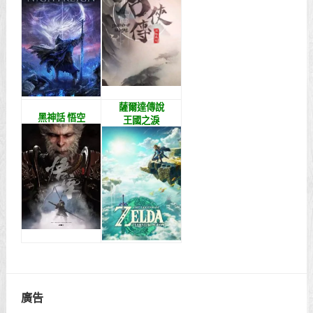
薩爾達傳說
黑神話 悟空
王國之淚
廣告