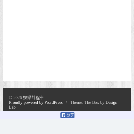
© 2026 娛樂計程車
Proudly powered by WordPress
/
Theme: The Box by
Design
Lab
分享