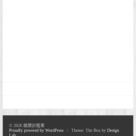
© 2026 娛樂計程車
Proudly powered by WordPress
/
Theme: The Box by
Design
Lab