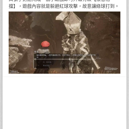
擋】，遊戲內容就是躲避紅球攻擊，故意讓綠球打到。