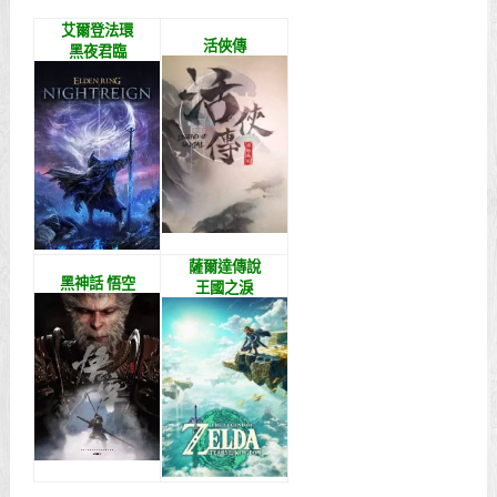
艾爾登法環
活俠傳
黑夜君臨
薩爾達傳說
黑神話 悟空
王國之淚