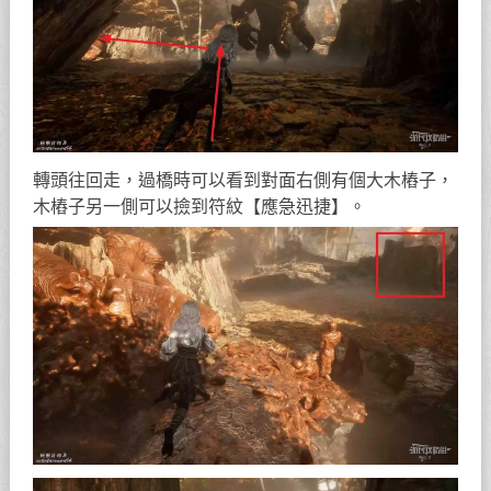
轉頭往回走，過橋時可以看到對面右側有個大木樁子，
木樁子另一側可以撿到符紋【應急迅捷】。