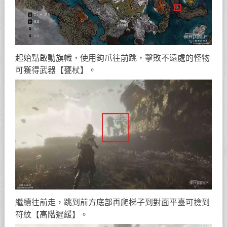
起始點啟動旗幟，使用鉤爪往前跳，擊敗不遠處的怪物
可獲得武器【甕杖】。
繼續往前走，跳到前方底部再爬梯子到對面平臺可撿到
符紋【高階遲緩】。