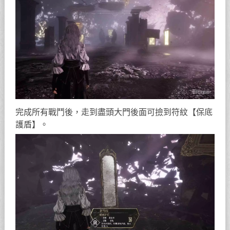
完成所有戰鬥後，走到盡頭大門後面可撿到符紋【保底
護盾】。