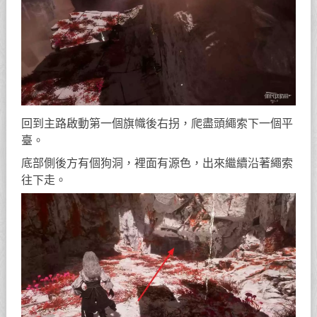
回到主路啟動第一個旗幟後右拐，爬盡頭繩索下一個平
臺。
底部側後方有個狗洞，裡面有源色，出來繼續沿著繩索
往下走。