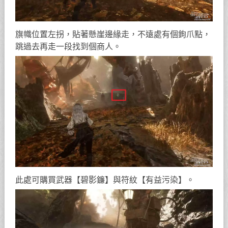
旗幟位置左拐，貼著懸崖邊緣走，不遠處有個鉤爪點，
跳過去再走一段找到個商人。
此處可購買武器【碧影鐮】與符紋【有益污染】。