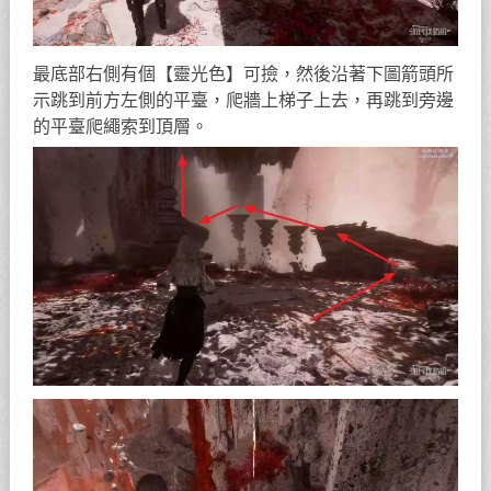
最底部右側有個【靈光色】可撿，然後沿著下圖箭頭所
示跳到前方左側的平臺，爬牆上梯子上去，再跳到旁邊
的平臺爬繩索到頂層。