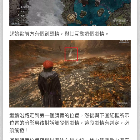
起始點前方有個刷頭精，與其互動過個劇情。
繼續沿路走到第一個旗幟的位置，然後與下圖紅框所示
位置的暗影男孩對話觸發個劇情，這段劇情有判定，必
須觸發！