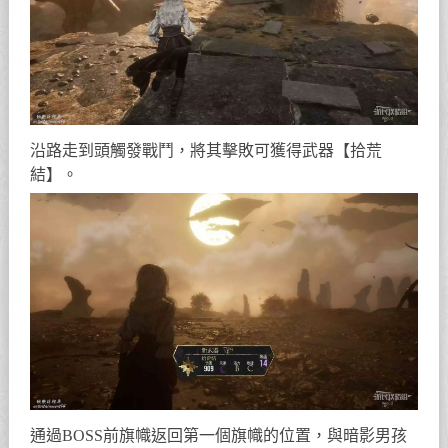
沿路走到頭觸發戰鬥，將其擊敗可獲得武器【拾荒
結】。
通過BOSS前旗幟返回第一個旗幟的位置，與暗影男孩