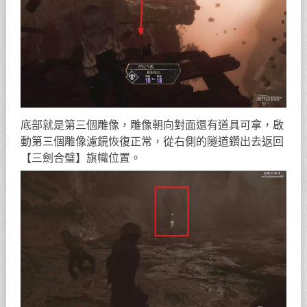
底部就是第三個雕像，雕像朝向對面還有道具可拿，啟
動第三個雕像濾鏡恢復正常，從右側的隧道鑽出去返回
【三劍合璧】旗幟位置。