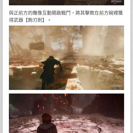
與正前方的雕像互動開啟戰鬥，將其擊敗在前方碗裡獲
得武器【鉤刃劍】。