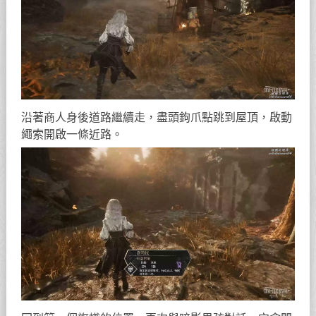
沿著商人身後道路繼續走，盡頭鉤爪點跳到屋頂，啟動
繩索開啟一條近路。