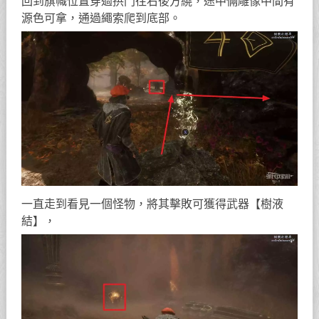
回到旗幟位置穿過拱門往右後方繞，途中倆雕像中間有
源色可拿，通過繩索爬到底部。
一直走到看見一個怪物，將其擊敗可獲得武器【樹液
結】，