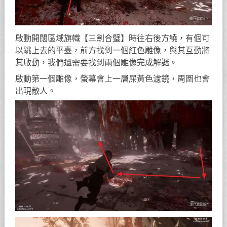
啟動開闊區域旗幟【三劍合璧】時往右後方繞，有個可
以跳上去的平臺，前方找到一個紅色雕像，與其互動將
其啟動，我們還需要找到兩個雕像完成解謎。
啟動第一個雕像，螢幕會上一層屎黃色濾鏡，周圍也會
出現敵人。