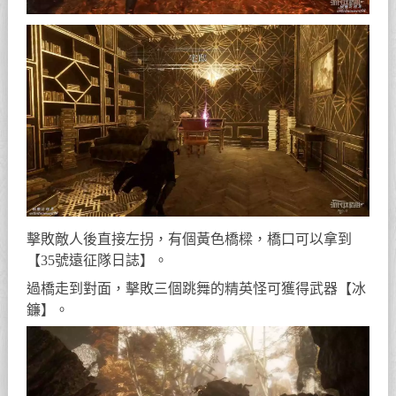
擊敗敵人後直接左拐，有個黃色橋樑，橋口可以拿到
【35號遠征隊日誌】。
過橋走到對面，擊敗三個跳舞的精英怪可獲得武器【冰
鐮】。