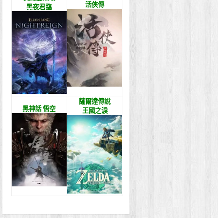
活俠傳
黑夜君臨
薩爾達傳說
黑神話 悟空
王國之淚