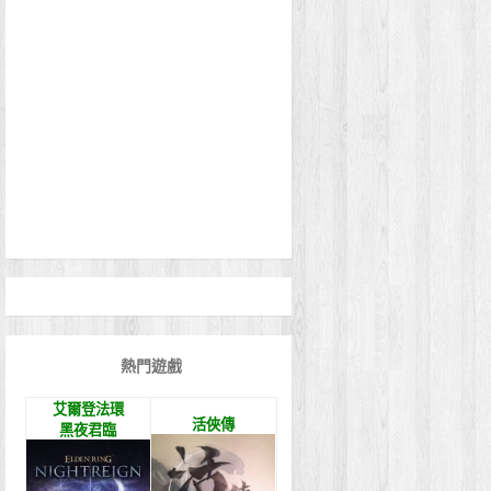
熱門遊戲
艾爾登法環
活俠傳
黑夜君臨