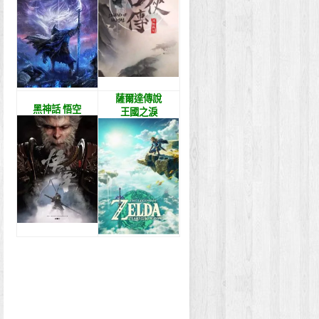
薩爾達傳說
黑神話 悟空
王國之淚