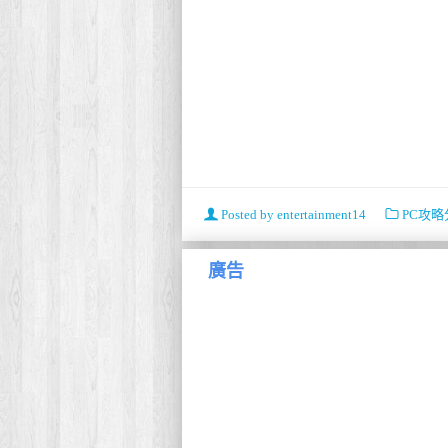
Posted by
entertainment14
PC攻略
廣告