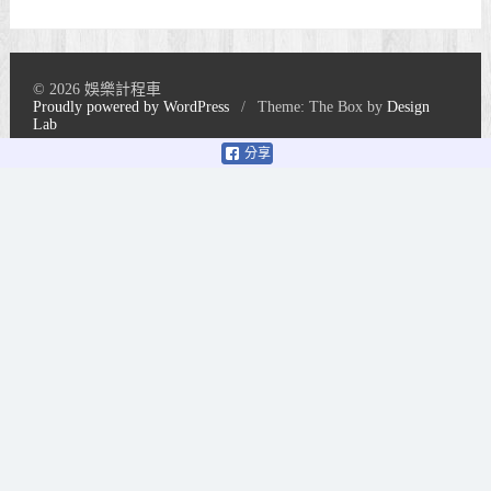
© 2026 娛樂計程車
Proudly powered by WordPress
/
Theme: The Box by
Design
Lab
分享