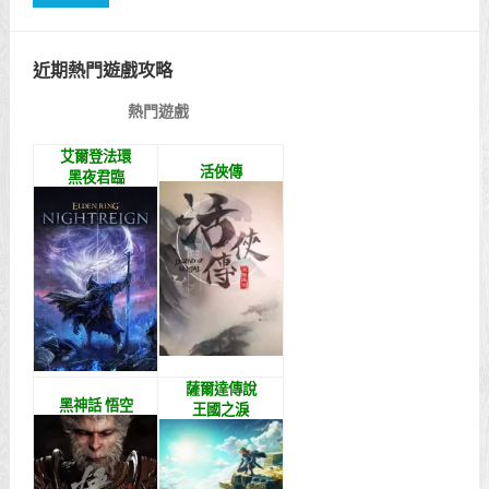
近期熱門遊戲攻略
熱門遊戲
艾爾登法環
活俠傳
黑夜君臨
薩爾達傳說
黑神話 悟空
王國之淚