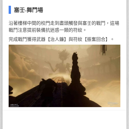
塞壬-舞鬥場
沿著樓梯中間的校門走到盡頭觸發與塞壬的戰鬥，這場
戰鬥注意提前裝備抗迷惑一類的符紋。
完成戰鬥獲得武器【治人鐮】與符紋【振奮回合】。