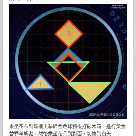
乘坐花朵到達樓上擊碎金色球體後打破木箱，進行黃金
替罪羊解謎，然後乘坐花朵到對面，切換到白天