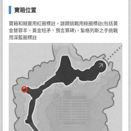
寶箱位置
寶箱和賊靈用紅圈標註，謎題挑戰用綠圈標註(包括黃
金替罪羊、黃金短矛、預言算碑)，紮格列斯之手挑戰
用深藍圈標註