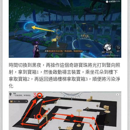
時間切換到黑夜，再操作這個奇跡寶珠將光打到豎向照
射，拿到寶箱1，然後啟動禱言裝置，乘坐花朵到樓下
拿取寶箱2，再返回通過樓梯拿取寶箱3，順便將污染淨
化