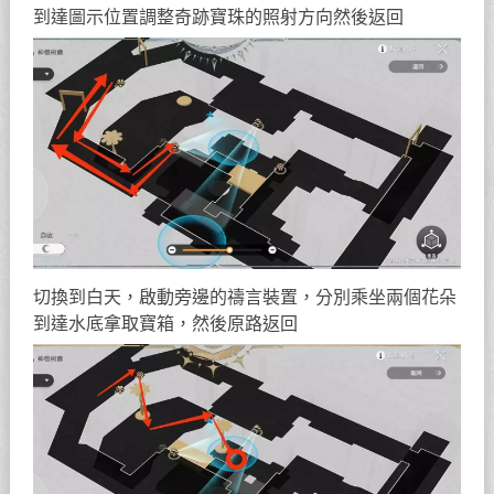
到達圖示位置調整奇跡寶珠的照射方向然後返回
切換到白天，啟動旁邊的禱言裝置，分別乘坐兩個花朵
到達水底拿取寶箱，然後原路返回