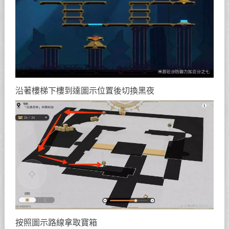
沿著樓梯下樓到達圖示位置後切換黑夜
按照圖示路線拿取寶箱