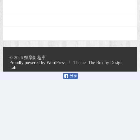
© 2026 娛樂計程車
Proudly powered by WordPress
/
Theme: The Box by
Design
Lab
分享