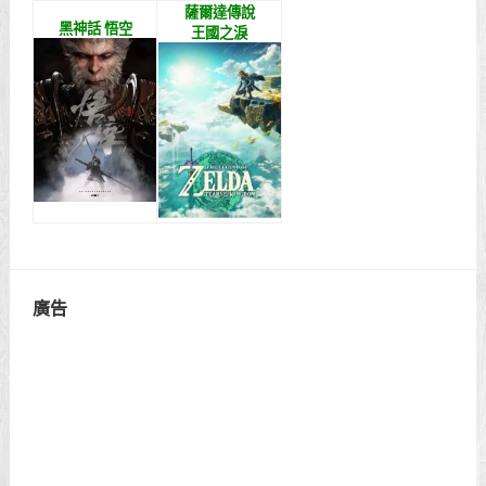
薩爾達傳說
黑神話 悟空
王國之淚
廣告