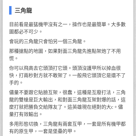
三角龍
目前看是最猛機甲沒有之一，操作也是最簡單。大多數
圖都必不可少。
會玩的三角龍只會怕另一個三角龍。
那種搶點的地圖，如果對面三角龍先進點架炮了不用
慌。
你可以飛高去它頭頂打它頭。頭頂沒護甲所以掉血很
快，打兩秒對方就不敢架了。一般飛它頭頂它是還不了
手的。
儘量不要跟它貼臉互架，很蠢，這種是互廢打法，三角
龍的雙槍是巨大輸出，和對面三角龍互架對爆的話，這
麼打就把勝負交給隊友了。這英雄現在絕對的大c。儘
量打有效輸出。
多用形態切換，三角龍有兩套互甲，一套是所有機甲都
有的原生甲，一套是堡壘的甲。