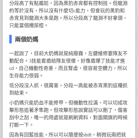
分段高了有點尷尬，因為黑豹赤宵都有控制技。但龍淵
約等於沒有，所以沒有什麼切c能力，但會玩的黑豹和
赤宵見到龍淵大多是跑。所以分段高了龍淵不好拿頭，
只能當個攪屎棍。
兩個奶媽
一起說了，目前大奶媽就是純廢霧，左鍵維修要隊友不
動配合。3技能套盾給隊友很傻，好像盾爆了技能才進
cd，自己機動性奇差，而且腎虛，很容易空體力，所以
生存能力很弱。
低分段沒人抓，很厲害，分段一高能被赤宵黑豹這種抓
到結束。
小奶媽只能奶血不能修甲，但機動性拉滿，可以切成攻
擊形態追著矛隼跑。但攻擊形態說實話可以刪了，傷害
刮中之刮，唯一的用處就是刷刷資料，對面開旗的時候
打斷一下。
因為有回藍技能，所以可以隨便按shift，稍微玩兩把就