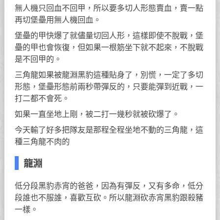
無人機只回血不回甲，所以要多切人形態賣血，賣一點
再切堡壘用無人機回血。
堡壘的甲快爆了就儘量切回人形，這樣即使不脫戰，堡
壘的甲也會恢復，但如果一根筋坐下就不起來，不脫戰
是不回甲的。
三角龍如果被龍淵黑豹這種貼身了，別慌，一定了多切
形態，堡壘形態前兩秒帶彈反的，只要能彈到近戰，一
打二都不會死。
如果一直坐地上剛，被二打一幾秒就被砍爆了。
今天輸了好多把隊友是那程全程坐地不動的三角龍，這
種三角龍不肉的
龍淵
低分段黑豹赤宵的爸爸，因為有彈反，又有多命，低分
段誰也不服誰，喜歡互砍。所以龍淵砍赤宵黑豹跟殺豬
一樣。