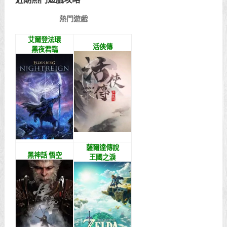
熱門遊戲
艾爾登法環
活俠傳
黑夜君臨
薩爾達傳說
黑神話 悟空
王國之淚