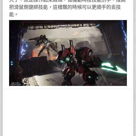
把滑鼠側健綁技能，這樣飄的時候可以更順手的丟技
能。