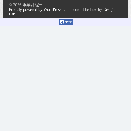
© 2026 娛樂計程車
Proudly powered by WordPress
/
Theme: The Box by
Design
Lab
分享