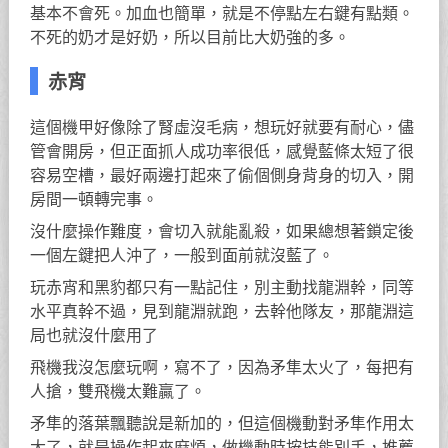
基本不會死。加血也簡單，就是不停點左右鍵有點類。
不死的奶才是好奶，所以目前比大奶強的多。
赤宵
這個機甲好像除了腎虛沒毛病，想玩好就要有耐心，儘
管會開房，但正面抓人成功率很低，感覺藍條太短了很
容易空槽，最好兩邊打起來了偷個側身背身的切入，開
房間一頓轉完事。
沒什麼操作難度，會切入就能亂殺，如果總想著鎖定後
一個左鍵把人沖了，一般到面前就沒藍了。
玩赤宵和黑豹都只有一點記住，別主動找龍淵幹，同等
水平真幹不過，見到龍淵就跑，去幹他隊友，那龍淵這
局也就沒什麼用了
飛機我沒怎麼玩啊，寫不了，因為矛隼太火了，每把有
人搶，雙飛機太難贏了。
矛隼的落葉飄聽說是新加的，但這個機動對矛隼作用太
大了，就是操作起來麻煩，做機動時按技能別手，推薦