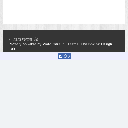
© 2026 娛樂計程車
Proudly powered by WordPress
/
Theme: The Box by
Design
Lab
分享