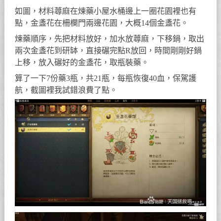
如圖，材料蕁麻在煉藥小屋水桶邊上一圈花園裡也有
點，金盞花在柵欄門兩邊花園，大概14個金盞花。
煉藥順序，先把材料放好，加水放蕁麻，下移鍋，取出
兩次金盞花到研缽，直接碾完點R放回，時間剛剛好鍋
上移，放入碾好的金盞花，取瓶裝藥。
算了一下7份藥3瓶，共21瓶，每瓶恢復40血，保駕護
航，截圖裡我試錯浪費了點。