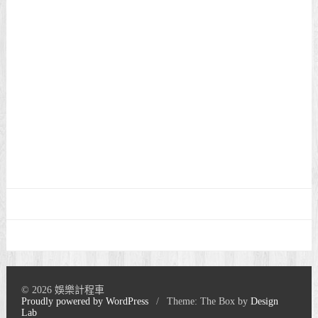
© 2026 娛樂計程車
Proudly powered by WordPress
/
Theme: The Box by
Design
Lab