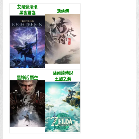
艾爾登法環
活俠傳
黑夜君臨
薩爾達傳說
黑神話 悟空
王國之淚