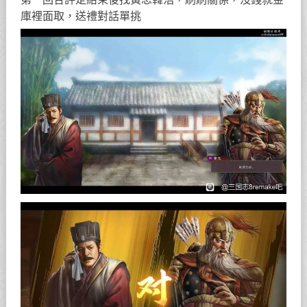
庫裡面取，送禮對話單挑