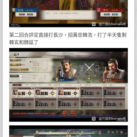
第二回合評定直接打長沙，招黃忠韓浩，打了半天隻剩
韓玄和魏延了