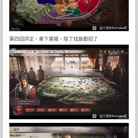
第四回評定，拿下貴陽，除了找飯都招了