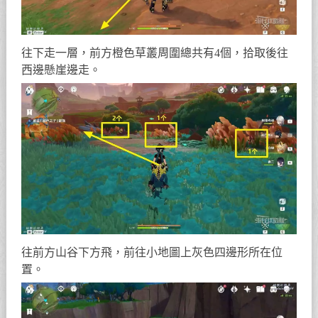
往下走一層，前方橙色草叢周圍總共有4個，拾取後往
西邊懸崖邊走。
往前方山谷下方飛，前往小地圖上灰色四邊形所在位
置。