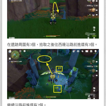
在遺跡周圍有3個，拾取之後往西邊沿路前進還有3個。
繼續沿路前進還有2個。