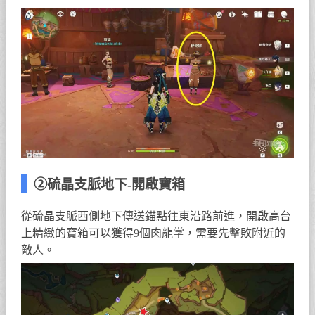
②硫晶支脈地下-開啟寶箱
從硫晶支脈西側地下傳送錨點往東沿路前進，開啟高台
上精緻的寶箱可以獲得9個肉龍掌，需要先擊敗附近的
敵人。