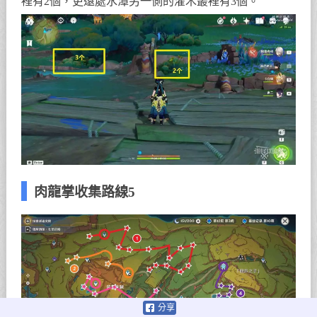
裡有2個，更遠處水潭另一側的灌木叢裡有3個。
肉龍掌收集路線5
分享