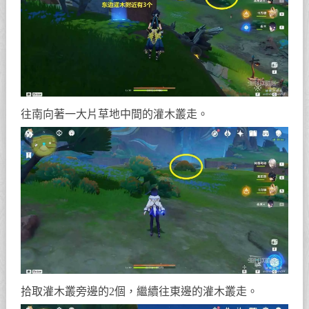
往南向著一大片草地中間的灌木叢走。
拾取灌木叢旁邊的2個，繼續往東邊的灌木叢走。