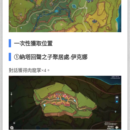
一次性獲取位置
①納塔回聲之子聚居處-伊克娜
對話獲得肉龍掌×4。