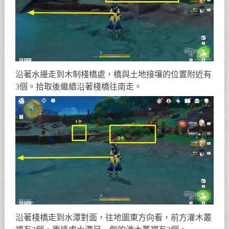
沿著水邊走到木制棧橋處，橋與土地接壤的位置附近有
3個。拾取後繼續沿著棧橋往南走。
沿著棧橋走到水潭對面，往地圖東方向看，前方灌木叢