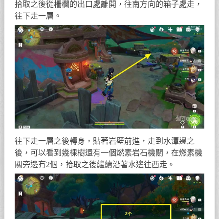
拾取之後從柵欄的出口處離開，往南方向的箱子處走，
往下走一層。
往下走一層之後轉身，貼著岩壁前進，走到水潭邊之
後，可以看到幾棵樹還有一個燃素岩石機關，在燃素機
關旁邊有2個，拾取之後繼續沿著水邊往西走。