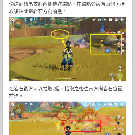
傳送到硫晶支脈西側傳送錨點，在錨點旁邊有兩個，拾
取後往北邊岩石方向前進。
在岩石後方可以拾取2個，拾取之後往南方向岩石位置
前進。