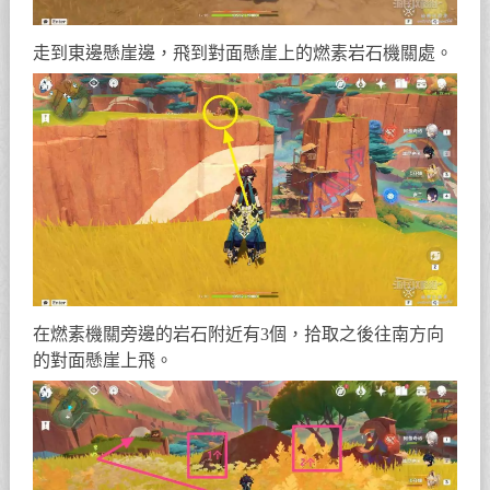
走到東邊懸崖邊，飛到對面懸崖上的燃素岩石機關處。
在燃素機關旁邊的岩石附近有3個，拾取之後往南方向
的對面懸崖上飛。