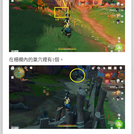
在柵欄內的巢穴裡有1個。