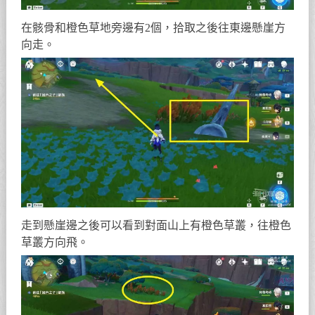
在骸骨和橙色草地旁邊有2個，拾取之後往東邊懸崖方
向走。
走到懸崖邊之後可以看到對面山上有橙色草叢，往橙色
草叢方向飛。