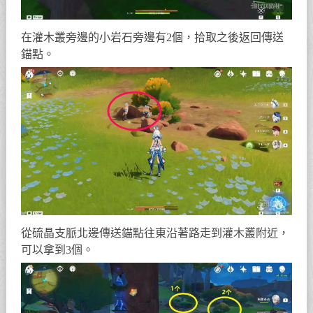
在灌木叢旁邊的小岩石旁邊有2個，拾取之後返回傳送
錨點。
從硫晶支脈北邊傳送錨點往東沿著路走到灌木叢附近，
可以拿到3個。