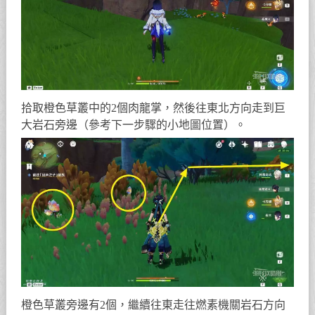
拾取橙色草叢中的2個肉龍掌，然後往東北方向走到巨
大岩石旁邊（參考下一步驟的小地圖位置）。
橙色草叢旁邊有2個，繼續往東走往燃素機關岩石方向