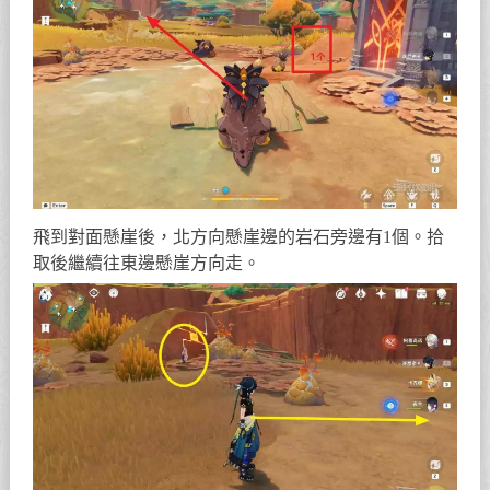
飛到對面懸崖後，北方向懸崖邊的岩石旁邊有1個。拾
取後繼續往東邊懸崖方向走。