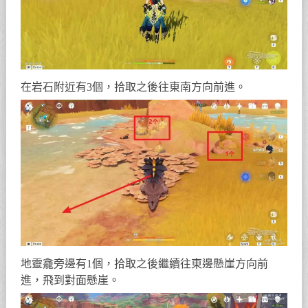
在岩石附近有3個，拾取之後往東南方向前進。
地靈龕旁邊有1個，拾取之後繼續往東邊懸崖方向前
進，飛到對面懸崖。