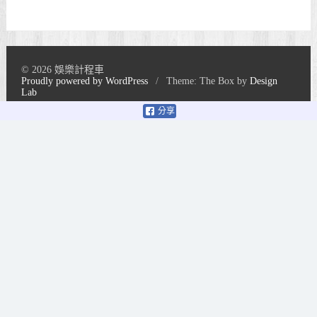
© 2026 娛樂計程車
Proudly powered by WordPress
/
Theme: The Box by
Design
Lab
分享