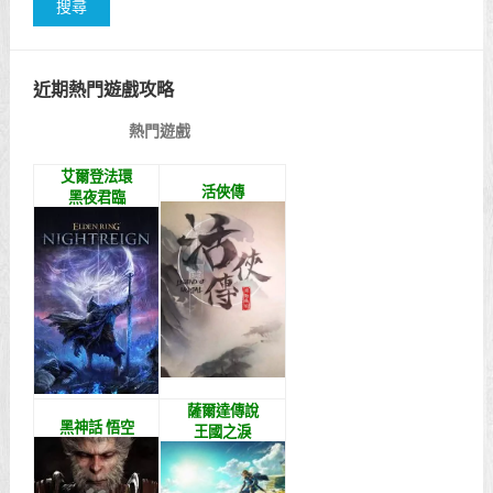
近期熱門遊戲攻略
熱門遊戲
艾爾登法環
活俠傳
黑夜君臨
薩爾達傳說
黑神話 悟空
王國之淚