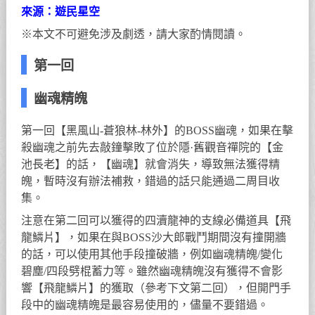
來源：遊民星空
※本文不可避免涉及劇透，請大家酌情閱讀。
第一回
幽魂精魄
第一回【黑風山-蒼狼林-林外】的BOSS幽魂，如果在擊
殺幽魂之前先去敲鐘擊敗了位於隱·舊觀音禪院的【金
池長老】的話，【幽魂】就會消失，導致無法獲得精
魄，暫時沒有辦法補救，錯過的話只能通過二周目收
集。
注意在第二回可以獲得的四瀆龍神的支線必備道具【飛
龍鱗片】，如果在與BOSS沙大郎戰鬥期間沒有撞開牆
的話，可以使用其他手段撞破牆，例如幽魂精魄/變化
碧塵/四段劈棍蓄力等。雖然幽魂精魄沒有獲得不會影
響【飛龍鱗片】的獲取（參考下文第二回），但開門手
段中的幽魂精魄是最容易使用的，儘量不要錯過。