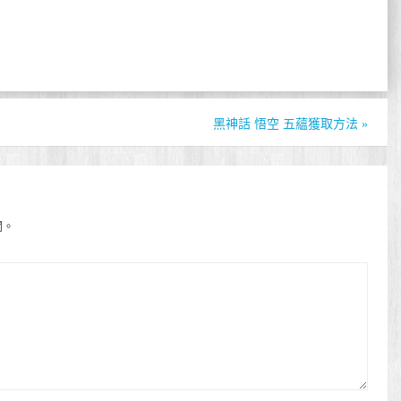
黑神話 悟空 五蘊獲取方法
»
開。