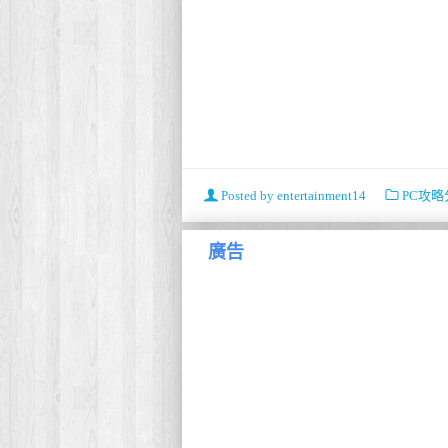
Posted by
entertainment14
PC攻略
廣告