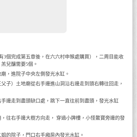
中有3個完成第五章後，在六六村申猴處購買），二周目能收
，羔兒釀需要5個。
地廟，進院子中央左側發光水缸。
王父子）土地廟從右手邊進山洞沿右邊走到頭右轉往回走，
右手邊走到盡頭缺口處，跳下一直往前到盡頭，發光水缸
廟，往右手邊大樹方向走， 穿過小牌樓，小怪鱉寶旁邊的發
二姐的院子，門口右手廂房內發光水缸。