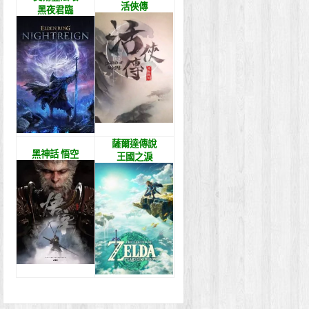
活俠傳
黑夜君臨
薩爾達傳說
黑神話 悟空
王國之淚