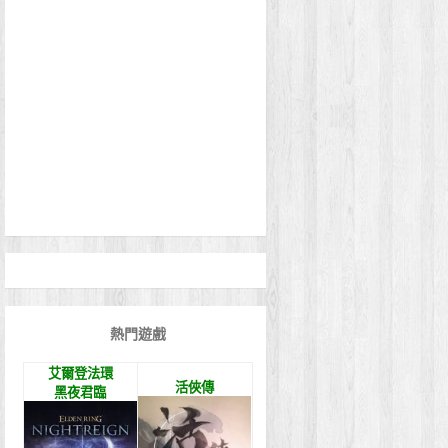
熱門遊戲
艾爾登法環
活俠傳
黑夜君臨