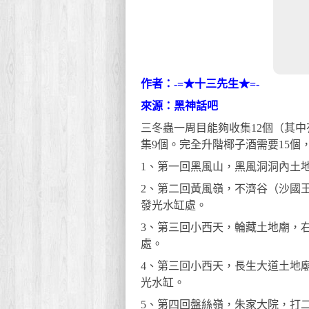
作者：-=★十三先生★=-
來源：黑神話吧
三冬蟲一周目能夠收集12個（其
集9個。完全升階椰子酒需要15個
1、第一回黑風山，黑風洞洞內土
2、第二回黃風嶺，不濟谷（沙國
發光水缸處。
3、第三回小西天，輪藏土地廟，
處。
4、第三回小西天，長生大道土地
光水缸。
5、第四回盤絲嶺，朱家大院，打