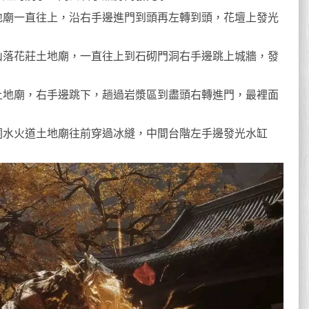
地廟一直往上，沿右手邊進門到頭再左轉到頭，花壇上發光
山落花莊土地廟，一直往上到石砌門洞右手邊跳上城牆，發
土地廟，右手邊跳下，趟過岩漿區到盡頭右轉進門，最裡面
洞水火道土地廟往前穿過冰縫，中間台階左手邊發光水缸