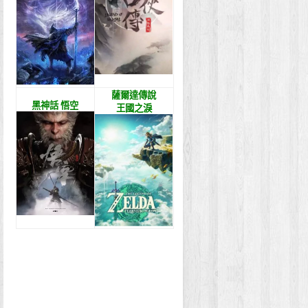
薩爾達傳說
黑神話 悟空
王國之淚