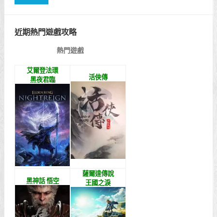
近期熱門遊戲攻略
熱門遊戲
艾爾登法環
活俠傳
黑夜君臨
薩爾達傳說
黑神話 悟空
王國之淚