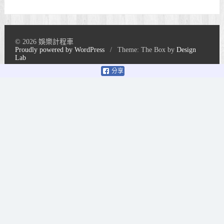
© 2026 娛樂計程車
Proudly powered by WordPress
/
Theme: The Box by
Design
Lab
分享