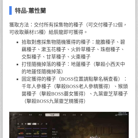
特品-蕙性蘭
獲取方法：交付所有採集物的種子（可交付種子12個，
可收取藥材15種）給辰龍即可獲得。
拾取對應採集物隨機獲得的種子：龍膽種子、碧
藕種子、漱玉花種子、火鈴草種子、珠樹種子、
交梨種子、甘草種子、火棗種子
打怪隨機掉落的種子：地蓮種子（擊殺小西天中
的地蓮怪隨機掉落）
固定獲得的種子（BOSS位置請點擊名稱查看）：
千年人參種子（擊殺BOSS老人參精獲得）、猴頭
菌種子（擊殺BOSS蘑女獲得）、九葉靈芝草種子
（擊殺BOSS九葉靈芝精獲得）