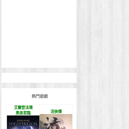
熱門遊戲
艾爾登法環
活俠傳
黑夜君臨