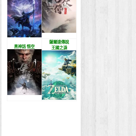
薩爾達傳說
黑神話 悟空
王國之淚