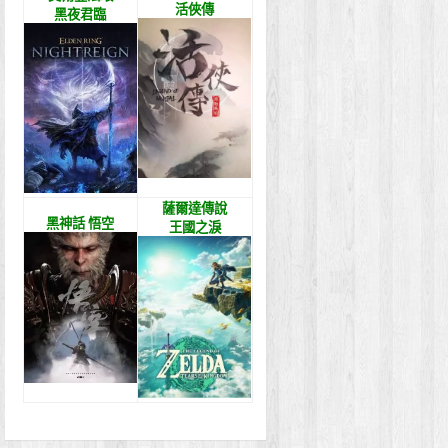
活俠傳
黑夜君臨
薩爾達傳說
黑神話 悟空
王國之淚