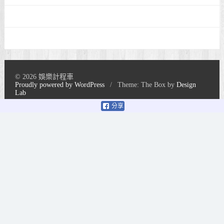
© 2026 娛樂計程車
Proudly powered by WordPress
/
Theme: The Box by
Design
Lab
分享