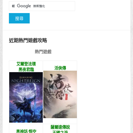
近期熱門遊戲攻略
熱門遊戲
艾爾登法環
活俠傳
黑夜君臨
薩爾達傳說
黑神話 悟空
王國之淚