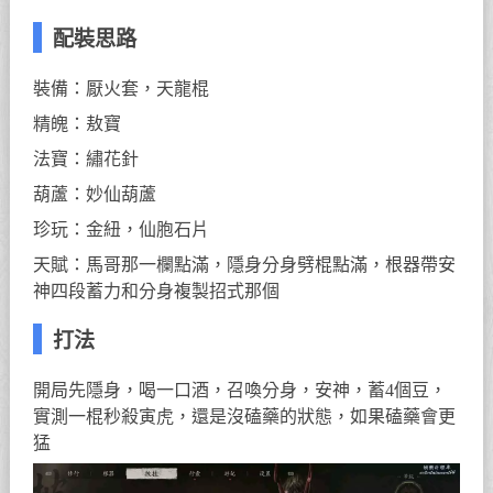
配裝思路
裝備：厭火套，天龍棍
精魄：敖寶
法寶：繡花針
葫蘆：妙仙葫蘆
珍玩：金紐，仙胞石片
天賦：馬哥那一欄點滿，隱身分身劈棍點滿，根器帶安
神四段蓄力和分身複製招式那個
打法
開局先隱身，喝一口酒，召喚分身，安神，蓄4個豆，
實測一棍秒殺寅虎，還是沒磕藥的狀態，如果磕藥會更
猛