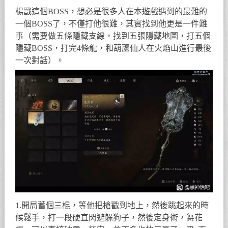
楊戩這個BOSS，想必是很多人在本遊戲遇到的最難的
一個BOSS了，不僅打他很難，其實找到他更是一件難
事（需要做五條隱藏支線，找到五張隱藏地圖，打五個
隱藏BOSS，打完4條龍，和葫蘆仙人在火焰山進行最後
一次對話）。
1.開局蓄個三棍，等他把槍戳到地上，然後跳起來的時
候鬆手，打一段硬直閃避躲狗子，然後定身術，舞花