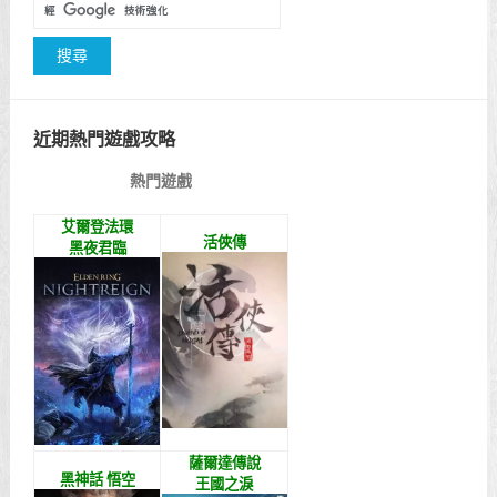
近期熱門遊戲攻略
熱門遊戲
艾爾登法環
活俠傳
黑夜君臨
薩爾達傳說
黑神話 悟空
王國之淚