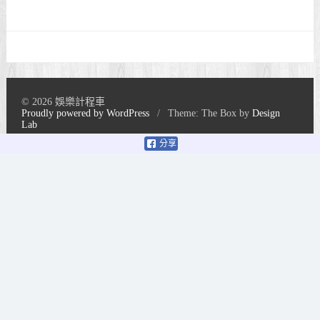
© 2026 娛樂計程車
Proudly powered by WordPress
/
Theme: The Box by
Design
Lab
分享