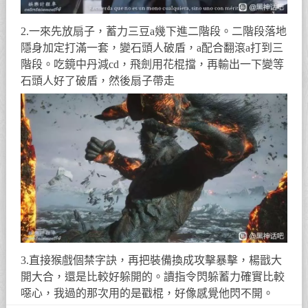
2.一來先放扇子，蓄力三豆a幾下進二階段。二階段落地
隱身加定打滿一套，變石頭人破盾，a配合翻滾a打到三
階段。吃鏡中丹減cd，飛劍用花棍擋，再輸出一下變等
石頭人好了破盾，然後扇子帶走
3.直接猴戲個禁字訣，再把裝備換成攻擊暴擊，楊戩大
開大合，還是比較好躲開的。讀指令閃躲蓄力確實比較
噁心，我過的那次用的是戳棍，好像感覺他閃不開。