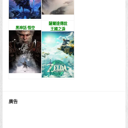
薩爾達傳說
黑神話 悟空
王國之淚
廣告