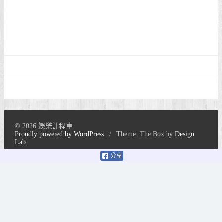
© 2026 娛樂計程車
Proudly powered by WordPress
/
Theme: The Box by
Design
Lab
分享