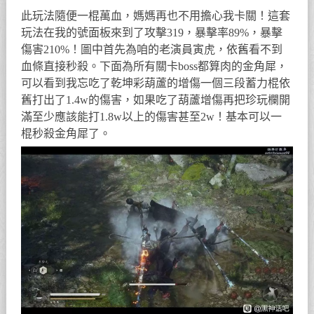
此玩法隨便一棍萬血，媽媽再也不用擔心我卡關！這套
玩法在我的號面板來到了攻擊319，暴擊率89%，暴擊
傷害210%！圖中首先為咱的老演員寅虎，依舊看不到
血條直接秒殺。下面為所有關卡boss都算肉的金角犀，
可以看到我忘吃了乾坤彩葫蘆的增傷一個三段蓄力棍依
舊打出了1.4w的傷害，如果吃了葫蘆增傷再把珍玩欄開
滿至少應該能打1.8w以上的傷害甚至2w！基本可以一
棍秒殺金角犀了。