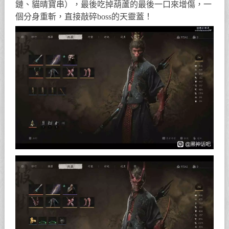
鏈、貓晴寶串），最後吃掉葫蘆的最後一口來增傷，一
個分身重斬，直接敲碎boss的天靈蓋！