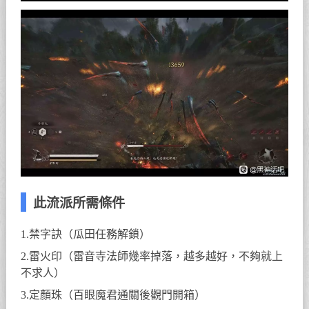
此流派所需條件
1.禁字訣（瓜田任務解鎖）
2.雷火印（雷音寺法師幾率掉落，越多越好，不夠就上
不求人）
3.定顏珠（百眼魔君通關後觀門開箱）