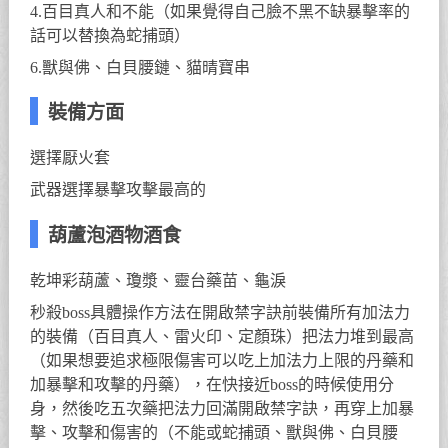
4.百目真人和不能（如果覺得自己臉不黑不缺暴擊率的
話可以替換為蛇捕頭）
6.獸與佛、白貝腰鏈、貓晴寶串
裝備方面
選擇厭火套
武器選擇暴擊攻擊最高的
葫蘆泡酒物酒食
乾坤彩葫蘆、瓊漿、靈台藥苗、龜淚
秒殺boss具體操作方法在開啟禁字訣前裝備所有加法力
的裝備（百目真人、雷火印、定顏珠）把法力堆到最高
（如果想要追求極限傷害可以吃上加法力上限的丹藥和
加暴擊和攻擊的丹藥），在快接近boss的時候使用分
身，然後吃五次藥把法力回滿開啟禁字訣，再穿上加暴
擊、攻擊和傷害的（不能或蛇捕頭、獸與佛、白貝腰