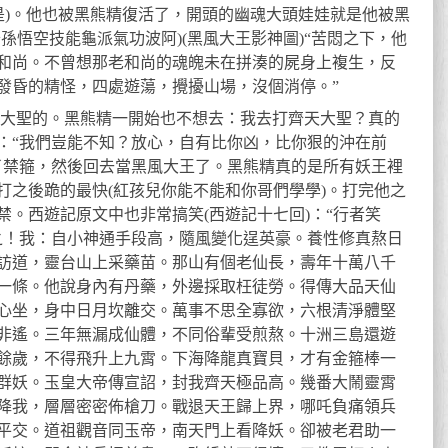
不是)。他也被黑熊精復活了，開頭的幽魂大頭娃娃就是他被黑
孫悟空技能龜派氣功波阿)(黑風大王影神圖)“苦悶之下，他
和尚。不曾想那老和尚的魂魄未在拼湊的屍身上複生，反
發昏的精怪，四處遊蕩，攪擾山場，沒個消停。”
去打大聖的。黑熊精一開始也不想去：我去打齊天大聖？真的
：“我們豈能不知？放心，自有比你凶，比你狠的沖在前
了禁箍，然後回去當黑風大王了。黑熊精真的是所有妖王裡
打之後跪的最快(紅孩兒你能不能和你哥們學學)。打完他之
。西遊記原文中也非常搞笑(西遊記十七回)：“行者笑
之！我：自小神通手段高，隨風變化逞英豪。養性修真熬日
訪道，靈台山上采藥苗。那山有個老仙長，壽年十萬八千
一條。他說身內有丹藥，外邊採取枉徒勞。得傳大品天仙
心坐，身中日月坎離交。萬事不思全寡欲，六根清淨體堅
非遙。三年無漏成仙體，不同俗輩受煎熬。十洲三島還遊
餘歲，不得飛升上九霄。下海降龍真寶貝，才有金箍棒一
群妖。玉皇大帝傳宣詔，封我齊天極品高。幾番大鬧靈霄
降我，層層密密佈槍刀。戰退天王歸上界，哪吒負痛領兵
平交。道祖觀音同玉帝，南天門上看降妖。卻被老君助一