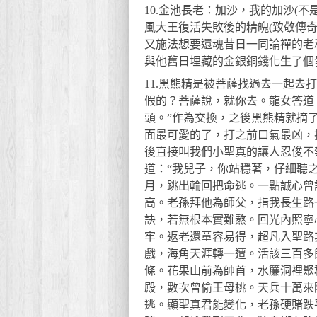
10.金池長老：加沙，我的加沙(
風大王復活失敗後的精魄(致敬傳奇
又施法想要還魂昔日一同論禪的老
與他舊日埋藏的金銀銅錢化生了個
11.黑熊精是被菩薩找過去一起
假的？菩薩說，就你去。龍女答道
頭。”作為交換，之後黑熊精就摘
面最可愛的了，打之前口氣最凶，
後直接叫我們小聖真的讓人忍俊不禁
道：“我兒子，你站穩著，仔細聽
月，跳出輪回把命逃。一點誠心曾
高。老孫拜他為師父，指我長生路
訣，若無根本實難熬。回光內照寧
牢。返老還童容易得，超凡入聖路
戲，海角天涯轉一遭。活該三百多
條。花果山前為帥首，水簾洞裡聚
殿，數次曾偷王母桃。天兵十萬來
逃。顯聖真君能變化，老孫硬賭跌