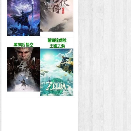
薩爾達傳說
黑神話 悟空
王國之淚