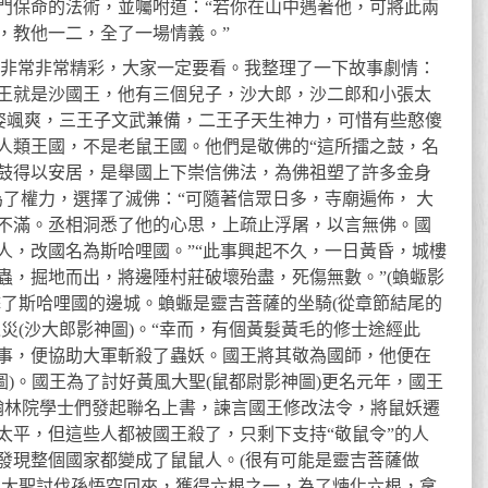
門保命的法術，並囑咐道：“若你在山中遇著他，可將此兩
，教他一二，全了一場情義。”
圖，非常非常精彩，大家一定要看。我整理了一下故事劇情：
王就是沙國王，他有三個兒子，沙大郎，沙二郎和小張太
英姿颯爽，三王子文武兼備，二王子天生神力，可惜有些憨傻
人類王國，不是老鼠王國。他們是敬佛的“這所擂之鼓，名
鼓得以安居，是舉國上下崇信佛法，為佛祖塑了許多金身
為了權力，選擇了滅佛：“可隨著信眾日多，寺廟遍佈， 大
不滿。丞相洞悉了他的心思，上疏止浮屠，以言無佛。國
人，改國名為斯哈哩國。”“此事興起不久，一日黃昏，城樓
蟲，掘地而出，將邊陲村莊破壞殆盡，死傷無數。”(蝜蝂影
擊了斯哈哩國的邊城。蝜蝂是靈吉菩薩的坐騎(從章節結尾的
災(沙大郎影神圖)。“幸而，有個黃髮黃毛的修士途經此
事，便協助大軍斬殺了蟲妖。國王將其敬為國師，他便在
圖)。國王為了討好黃風大聖(鼠都尉影神圖)更名元年，國王
有翰林院學士們發起聯名上書，諫言國王修改法令，將鼠妖遷
太平，但這些人都被國王殺了，只剩下支持“敬鼠令”的人
發現整個國家都變成了鼠鼠人。(很有可能是靈吉菩薩做
風大聖討伐孫悟空回來，獲得六根之一，為了煉化六根，拿