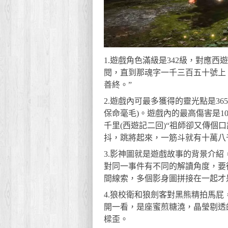
1.遊戲角色滿級是342級，對應西
閱，直到那魂字一千三百五十號上
善終。”
2.遊戲內可最多獲得的靈光點是36
保命毫毛)。遊戲內的最高傷害是1
千里(西遊記二回)“祖師卻又傳個
抖，跳將起來，一筋斗就有十萬八
3.影神圖就是遊戲故事的背景介
對同一事件有不同的解讀角度，要
間線索，多個影身圖拼接在一起才
4.狼校衛和狼劍客對黑熊精拍馬屁
開一看，是座蜜煎糖澆，晶瑩剔透
樑歪。