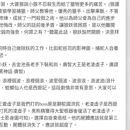
狼學習，大蒼狼說小狼不忍殺生而給了獵物更多的痛苦。 (狼護
大蒼狼學習捕獵，師父教導他，優秀的獵手，出擊果斷，不曾
修煉，成就了一門殺戮之術。他以為師父會為自己的進步
他悔改。師父的話前後矛盾，讓狼妖很困惑，是以他離開
說弱肉強食，何罪之有？“聽罷此話，狼妖豁然開朗，決意拜
怪同時自己做除妖的工作，比如蛇巡司的影神圖，捕蛇人自養
恐。
是小妖，去金池長老手下裝和尚。廣智大王是老淩虛子，廣謀
黑神話·廣智)
浪、浪裡個波、浪裡個浪、波里個波、波浪浪、浪波波(浪什
蟆，蛤蟆仙人也是西遊記。這段劇情非常有意思，大家可以
王靈虛子是我們打的boss原是獅駝國流民，老淩虛子是西遊
打死的淩虛子。黑熊精獲得大聖根器後復活了老淩虛子，
秀士影身圖可知)，選擇自掛東南枝。他的屍體應該就是第三
互動，屍體就消失了，應該就超度了。