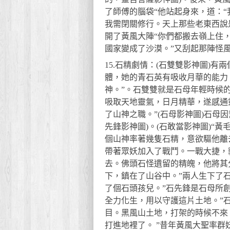
了師傅的腦袋“他站起身來，道：
我需閉關修行。天上那些老東西說
開了黃風大陣“你們都搬去嶺上住
國家變成了沙漠。”又刮起那陣怪風
15.石精劇情：(石雙雙影神圖)
體，她的青石英有吸收月華的能力
神。”。石雙雙就是石母年輕時候的樣
吸取天地靈氣，日月精華，遂感通
了山神之職。”(石母影神圖)石母
先鋒影神圖)。(石敢當影神圖)“
個山神率著幾隻石精，意欲驅他離
帶著眾妖加入了戰鬥。一戰大捷，
去。佛頭石怪遺留的精魄，他將其
下，鎮在了山谷中。”兩人生下了
了個石頭孩兒。”石先鋒是石母所
全力化生，用以守護這片土地。”
目。黑風山土地，打架的時候不來
打進地裡了。 ”昔年黃風大聖率