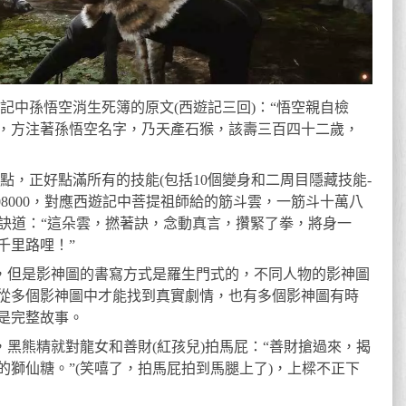
遊記中孫悟空消生死簿的原文(西遊記三回)：“悟空親自檢
，方注著孫悟空名字，乃天產石猴，該壽三百四十二歲，
5點，正好點滿所有的技能(包括10個變身和二周目隱藏技能-
08000，對應西遊記中菩提祖師給的筋斗雲，一筋斗十萬八
口訣道：“這朵雲，撚著訣，念動真言，攢緊了拳，將身一
千里路哩！”
紹，但是影神圖的書寫方式是羅生門式的，不同人物的影神圖
從多個影神圖中才能找到真實劇情，也有多個影神圖有時
是完整故事。
，黑熊精就對龍女和善財(紅孩兒)拍馬屁：“善財搶過來，揭
的獅仙糖。”(笑嘻了，拍馬屁拍到馬腿上了)，上樑不正下