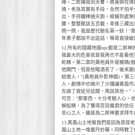
陣，二郎擒我到天曹。將身綁在降
燒。老孫其實有手段，全然不怕半
出，手持鐵棒繞天跑。縱橫到處無
腰。整整壓該五百載，幸逢三藏出
問一問，我是歷代馳名第一妖！”那
年黑子都說不出這話，猴哥直接破
12.所有的隱藏地圖npc都是二
我最大的危害就是我再也不能看他
蛇精。第二章的黃袍員外是豬精(
他開門，但是他喝酒丟了，後來變
給僧人。”(黃袍員外影神圖)。第
人。劇情中也暗示了沙彌讓黃眉作
先過了我徒兒這關，再說其他。”
可否：“那東西，十分考驗人心。
蜈蚣精，為了獲得百目魔君的信任
忠心之人，雖是為二郎神要求拜牛
13.黑風山土地幫我們是因為菩
風山土地一堆靈丹妙藥。同時教了