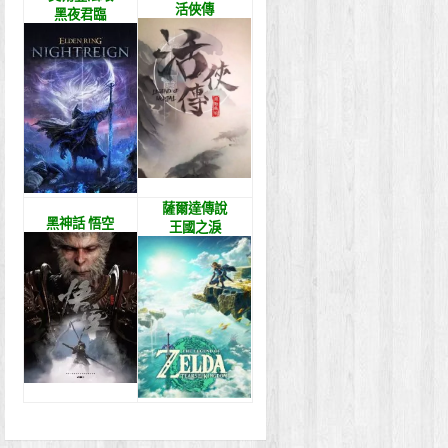
活俠傳
黑夜君臨
薩爾達傳說
黑神話 悟空
王國之淚