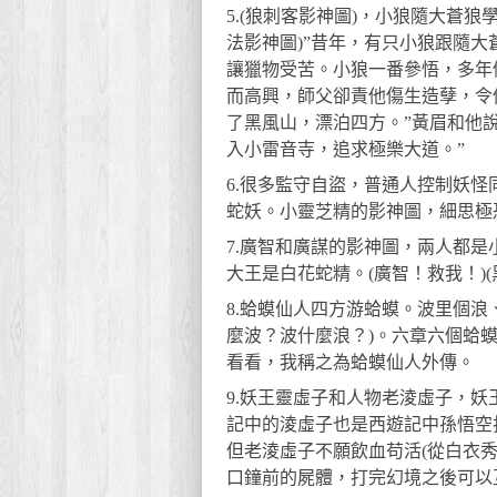
5.(狼刺客影神圖)，小狼隨大蒼
法影神圖)”昔年，有只小狼跟隨
讓獵物受苦。小狼一番參悟，多年
而高興，師父卻責他傷生造孽，令
了黑風山，漂泊四方。”黃眉和他
入小雷音寺，追求極樂大道。”
6.很多監守自盜，普通人控制妖
蛇妖。小靈芝精的影神圖，細思極
7.廣智和廣謀的影神圖，兩人都
大王是白花蛇精。(廣智！救我！)(
8.蛤蟆仙人四方游蛤蟆。波里個
麼波？波什麼浪？)。六章六個蛤
看看，我稱之為蛤蟆仙人外傳。
9.妖王靈虛子和人物老淩虛子，妖
記中的淩虛子也是西遊記中孫悟空
但老淩虛子不願飲血苟活(從白衣
口鐘前的屍體，打完幻境之後可以