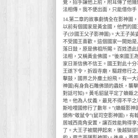
覺，招手讓他上前，附耳傳了他幾
法相傳。我不便出面，只能借你手
14.第二章的故事劇情全在影神
以前有個國家是黃金國，他們的國
子(沙國王父子影神圖)。大王子
不受國王喜歡。這個國家一開始是
落日鼓，原是佛祖所賜。百姓憑此
法相，又稱黃金佛國。”後來國王
家日漸信佛不信王。國王對此十分
王遂下令，拆毀寺廟，驅趕修行之
擊鼓，國界之外塵土紛飛。有一大
神圖)有身負石雕佛頭的蟲妖，襲
對話可知)。黃毛貂鼠平定了蝜蝂之
地。他為人仗義，最見不得不平之
斯哈哩國修行了數年。”(蝜蝂影神
頒佈“敬鼠令”(鼠司空影神圖)，
居城西南角安置，讓百姓能夠得享
了。大王子被關押起來，後越獄卻
的，靈吉菩薩影神圖)。後來，黃