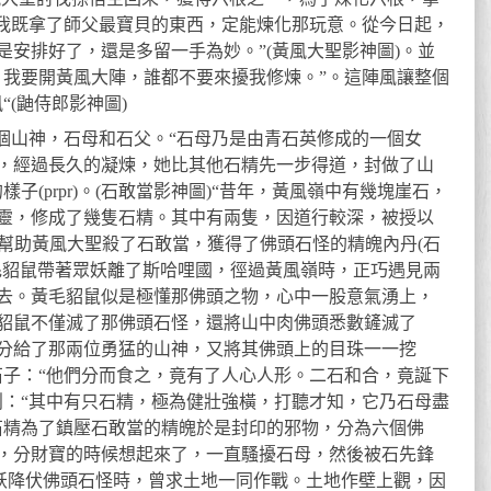
“我既拿了師父最寶貝的東西，定能煉化那玩意。從今日起，
是安排好了，還是多留一手為妙。”(黃風大聖影神圖)。並
，我要開黃風大陣，誰都不要來擾我修煉。”。這陣風讓整個
“(鼬侍郎影神圖)
有兩個山神，石母和石父。“石母乃是由青石英修成的一個女
，經過長久的凝煉，她比其他石精先一步得道，封做了山
子(prpr)。(石敢當影神圖)“昔年，黃風嶺中有幾塊崖石，
靈，修成了幾隻石精。其中有兩隻，因道行較深，被授以
因幫助黃風大聖殺了石敢當，獲得了佛頭石怪的精魄內丹(石
黃毛貂鼠帶著眾妖離了斯哈哩國，徑過黃風嶺時，正巧遇見兩
去。黃毛貂鼠似是極懂那佛頭之物，心中一股意氣湧上，
貂鼠不僅滅了那佛頭石怪，還將山中肉佛頭悉數鏟滅了
分給了那兩位勇猛的山神，又將其佛頭上的目珠一一挖
石子：“他們分而食之，竟有了人心人形。二石和合，竟誕下
創：“其中有只石精，極為健壯強橫，打聽才知，它乃石母盡
石精為了鎮壓石敢當的精魄於是封印的邪物，分為六個佛
，分財寶的時候想起來了，一直騷擾石母，然後被石先鋒
群妖降伏佛頭石怪時，曾求土地一同作戰。土地作壁上觀，因