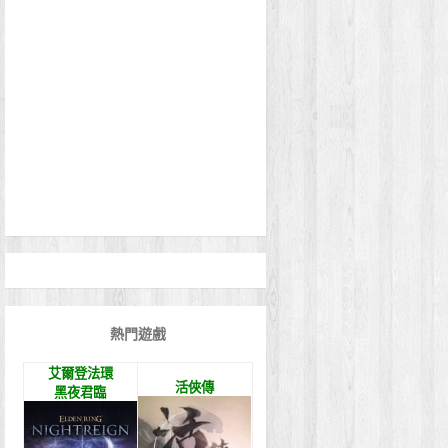
熱門遊戲
艾爾登法環
活俠傳
黑夜君臨