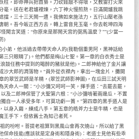
妖柱，即命神兵把首梟。刀砍錘敲不得壞，又教雷打火來
分毫。送在老君爐裡煉，六丁神火慢煎熬。日滿開爐我跳
遮擋，三十三天鬧一遭。我佛如來施法力，五行山壓老孫
唐朝。吾今皈正西方去，轉上雷音見玉毫。你去乾坤四海
怪聞言笑道：“你原來是那鬧天宮的弼馬溫麼？””(少當一
防)
郎神的小弟，他派過去帶帶天命人的(我勒個重男阿，黑神話給
第三只眼睛了)。他們都是梅山七聖。第一章的白衣秀士是
撥浪鼓任務中提到的喝醉的豬就是他)。二郎神給他了金片讓
成沙大郎的凋落物。“員外從衣襟內，拿出一塊金片，攤開
三章的翠笠武師是羊精，(翠笠武師影神圖)，在瓜田三試天明
為天命人一關：“小沙彌又呵呵一笑，揮手道：“去罷去罷，
，以及二郎神保管了大聖第六根：“小沙彌啃著兩邊瓜，不置
他獨自一人承受多年，可莫功虧一簣。”第四章的黑手道人是
，以身入繭，練成八手。第五章的皓斧力士是牛精，也是
魔王手下，但依舊士為知己者死。
提老祖的吩咐。菩提老祖算到黑風山會再次燒山，所以給了黑
他保命技能(應該就是定身術和隱身術)：老道士見他有些乖