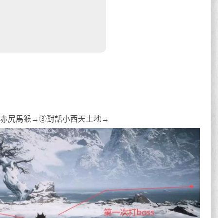
打赤尻馬猴→③對話小西天土地→