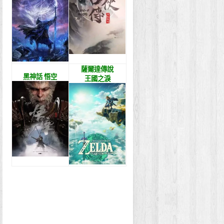
薩爾達傳說
黑神話 悟空
王國之淚