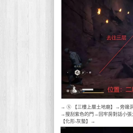
→ ⑤ 【三樓上層土地廟】→旁邊
→搜刮紫色的門→回牢房對話小張
【化形-灰蟄】→