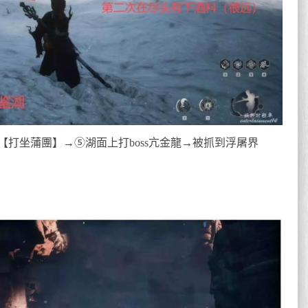
打坐蒲團】→⑤湖面上打boss亢金龍→被抓到浮屠界