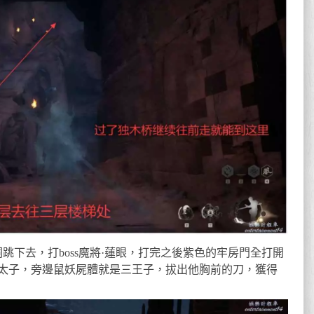
洞跳下去，打boss魔將·蓮眼，打完之後紫色的牢房門全打開
太子，旁邊鼠妖屍體就是三王子，拔出他胸前的刀，獲得