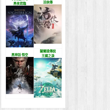
活俠傳
黑夜君臨
薩爾達傳說
黑神話 悟空
王國之淚