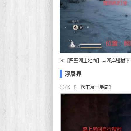
④【照鑒湖土地廟】→湖岸邊樹下【
浮屠界
① ② 【一樓下層土地廟】