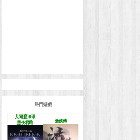
熱門遊戲
艾爾登法環
活俠傳
黑夜君臨