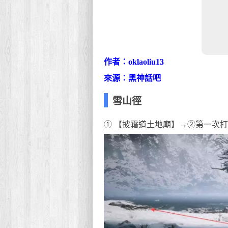
作者：oklaoliu13
來源：黑神話吧
雪山徑
① 【披霜道土地廟】→②第一次