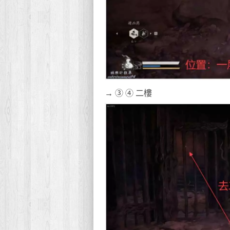
→ ③ ④ 二樓