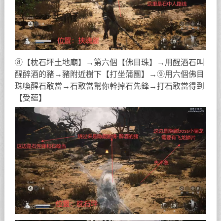
⑧【枕石坪土地廟】→第六個【佛目珠】→用醒酒石叫
醒醉酒的豬→豬附近樹下【打坐蒲團】→⑨用六個佛目
珠喚醒石敢當→石敢當幫你幹掉石先鋒→打石敢當得到
【受蘊】