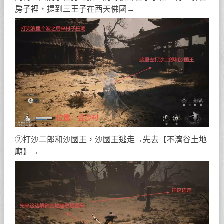
房子裡，提到三王子在西天佛國→
②打沙二郎和沙國王，沙國王逃走→先去【不濟谷土地
廟】→