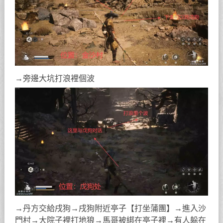
→旁邊大坑打浪裡個波
→丹方交給戌狗→戌狗附近亭子【打坐蒲團】→進入沙
門村→大院子裡打地狼→馬哥被綁在亭子裡→有人躲在