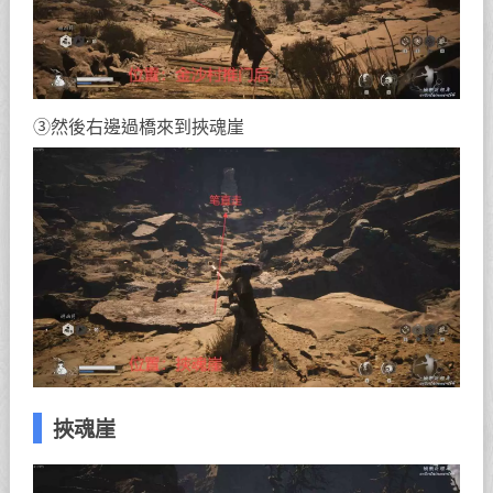
③然後右邊過橋來到挾魂崖
挾魂崖