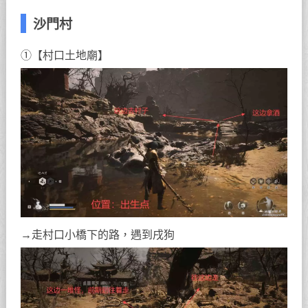
沙門村
①【村口土地廟】
→走村口小橋下的路，遇到戌狗