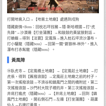
打開地窖入口→【地窖土地廟】處遇到戌狗
隱藏劇情+Boss：回枕石坪找豬→隱·斯哈裡國→打“虎
先鋒”→沙漠邊【打坐蒲團】→和敲鼓的黃鼠狼對話→
打蝜蝂→得到【法寶】定風珠→進入枕石坪流沙瀑布，
打小驪龍（隱藏boss）→回第一關“蒼狼林-林外”，進入
瀑布打赤髯龍（隱藏boss）。
黃風陣
⑭臥虎寺→【定風橋土地廟】→【定風莊土地廟】→打
虎倀，得到【舊撥浪鼓】→定風莊土地廟之前的村子，
第一次搖撥浪鼓→不濟谷和鎮風門之間的橋附近，第二
次搖撥浪鼓→沙門村大院子裡的井，第三次搖撥浪鼓→
井底打瘋虎（隱藏boss）→【井底土地廟】→回到【鎮
風門土地廟】，開右側石門→左邊【打坐蒲團】、葫蘆
仙人→右邊打黃風。