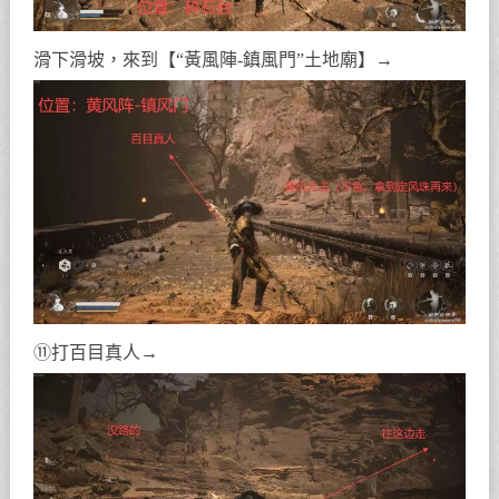
滑下滑坡，來到【“黃風陣-鎮風門”土地廟】→
⑪打百目真人→