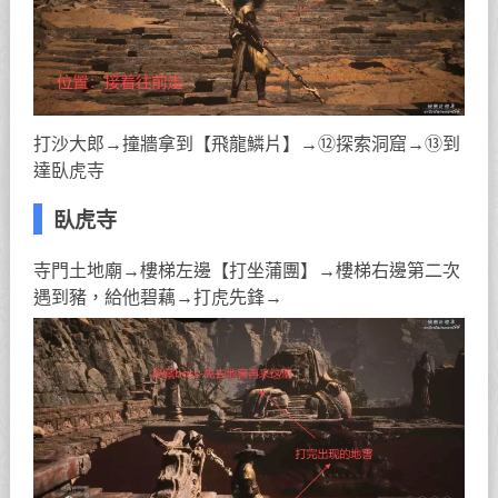
打沙大郎→撞牆拿到【飛龍鱗片】→⑫探索洞窟→⑬到
達臥虎寺
臥虎寺
寺門土地廟→樓梯左邊【打坐蒲團】→樓梯右邊第二次
遇到豬，給他碧藕→打虎先鋒→