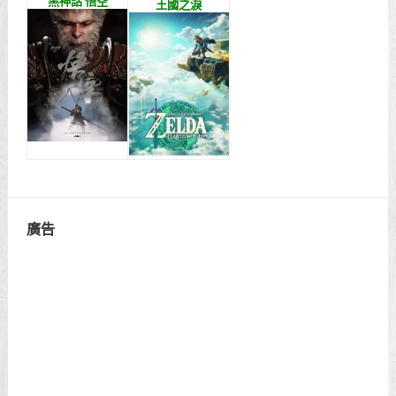
黑神話 悟空
王國之淚
廣告