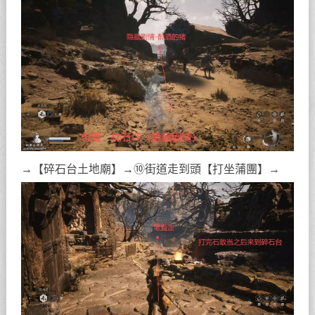
→【碎石台土地廟】→⑩街道走到頭【打坐蒲團】→