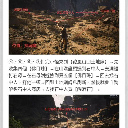
④、⑤、⑥、⑦打完小怪來到【藏風山凹土地廟】→先
收集四個【佛目珠】→在山溝盡頭遇到石中人→去洞裡
打石母→在石母附近撿到第五個【佛目珠】→回去找石
中人，打他一頓→回到土地廟調息刷新，然後就會自動
解鎖石中人商店→去找石中人買【醒酒石】→