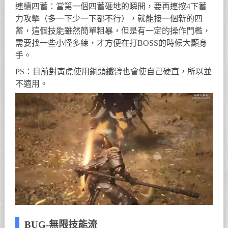
連續四蓄：當第一個四蓄砸地的瞬間，要再連按4下蓄
力攻擊（多一下少一下都不行），就能接一個新的四
蓄，這個技能雖然簡單粗暴，但是有一定的操作門檻，
需要找一些小怪多練，才方便在打BOSS的時候大顯身
手。
PS：目前對寅虎使用銅頭鐵臂也會使自己硬直，所以並
不適用。
BUG-無限技能流