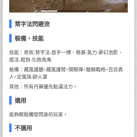
禁字法閃避流
裝備、技能
技能：奇術-禁字法-放手一搏、根基-氣力-夢幻泡影、
棍法-棍勢-化險為夷
裝備：藏風護腿+藏風護臂+閉眼禪+龍鱗戰袍+百目真
人+定風珠/辟火罩
其他：所有丹藥優先點滿法力。
適用
能夠輕鬆觸發閃身的玩家。
不適用