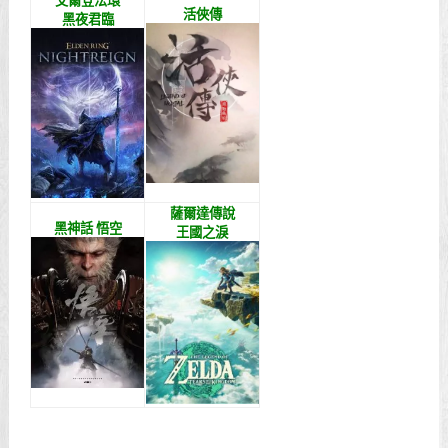
艾爾登法環
活俠傳
黑夜君臨
薩爾達傳說
黑神話 悟空
王國之淚