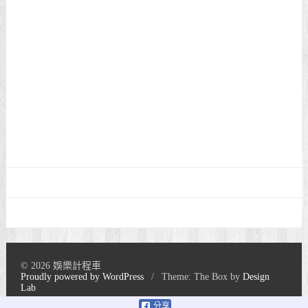
© 2026 娛樂計程車
Proudly powered by WordPress
/
Theme: The Box by
Design
Lab
分享