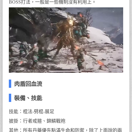
BOSS打法，一般是一些機制沒有利用上。
肉盾回血流
裝備、技能
技能：棍法-劈棍-展足
披掛：行者戒箍、錦鱗戰袍
其他：所有丹藥優先點滿生命和防禦，除了上面說的兩