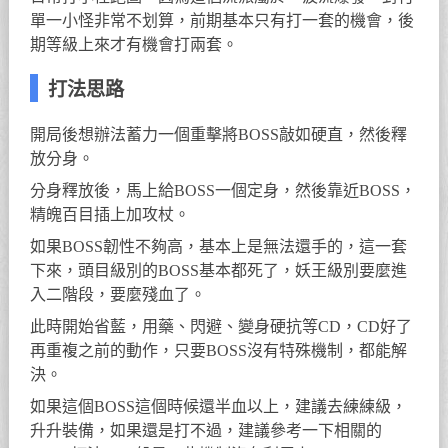
單一小怪非常不划算，前期基本只有打一套的機會，後
期等級上來才有機會打兩套。
打法思路
開局後想辦法蓄力一個重擊將BOSS敲如硬直，然後釋
放分身。
分身釋放後，馬上給BOSS一個定身，然後靠近BOSS，
精魄百目插上加攻杖。
如果BOSS韌性不夠高，基本上是無法還手的，這一套
下來，頭目級別的BOSS基本都死了，妖王級別要麼進
入二階段，要麼殘血了。
此時開始省藍，用藥、閃避、變身硬抗等CD，CD好了
再重複之前的動作，只要BOSS沒有特殊機制，都能解
決。
如果這個BOSS這個時候還半血以上，建議去練練級，
升升裝備，如果還是打不過，建議參考一下相關的