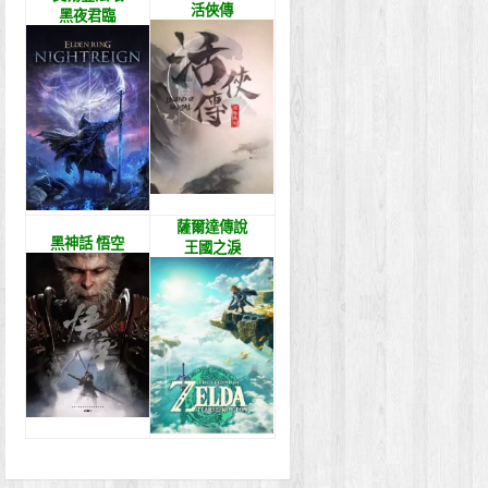
活俠傳
黑夜君臨
薩爾達傳說
黑神話 悟空
王國之淚