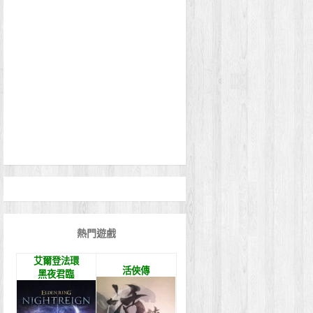
熱門遊戲
艾爾登法環
活俠傳
黑夜君臨