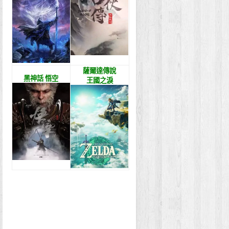
薩爾達傳說
黑神話 悟空
王國之淚