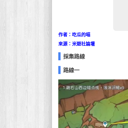
作者：吃瓜的喵
來源：米遊社論壇
採集路線
路線一