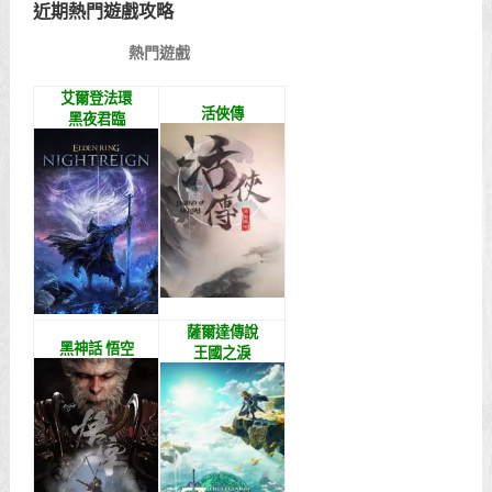
近期熱門遊戲攻略
熱門遊戲
艾爾登法環
活俠傳
黑夜君臨
薩爾達傳說
黑神話 悟空
王國之淚