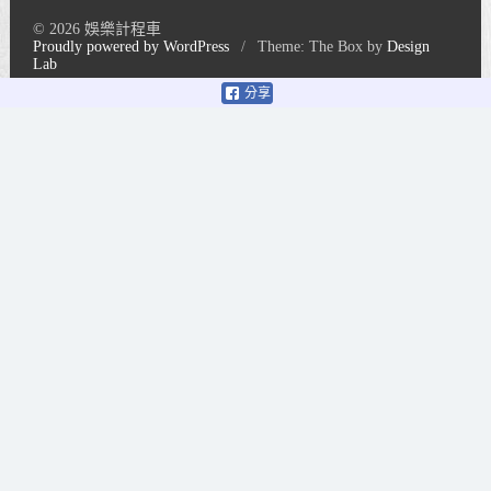
© 2026 娛樂計程車
Proudly powered by WordPress
/
Theme: The Box by
Design
Lab
分享