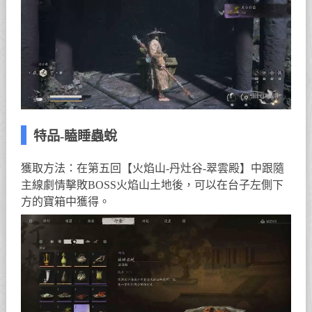
特品-瞌睡蟲蛻
獲取方法：在第五回【火焰山-丹灶谷-翠雲殿】中跟隨
主線劇情擊敗BOSS火焰山土地後，可以在台子左側下
方的寶箱中獲得。