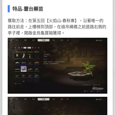
特品-靈台藥苗
獲取方法：在第五回【火焰山-春秋寨】，沿著唯一的
路往前走，上樓梯到頂部，在過吊繩橋之前道路右側的
亭子裡，開啟金烏龜寶箱獲得。