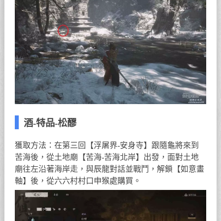
酒-特品-松醪
獲取方法：在第三回【浮屠界-安身寺】跟隨龜將來到
苦海後，從土地廟【苦海-苦海北岸】出發，面對土地
廟往左沿著海岸走，與辰龍對話並戰鬥，解鎖【如意畫
軸】後，從六六村村口申猴處購買。