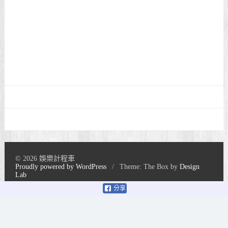
© 2026 娛樂計程車
Proudly powered by WordPress
/
Theme: The Box by
Design
Lab
分享