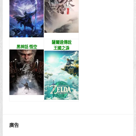
薩爾達傳說
黑神話 悟空
王國之淚
廣告