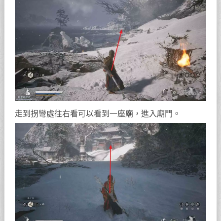
走到拐彎處往右看可以看到一座廟，進入廟門。