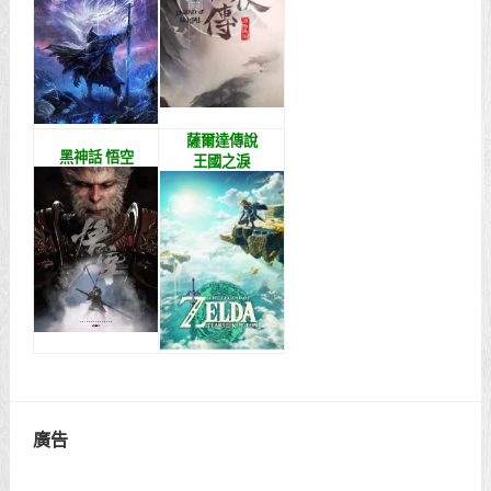
薩爾達傳說
黑神話 悟空
王國之淚
廣告