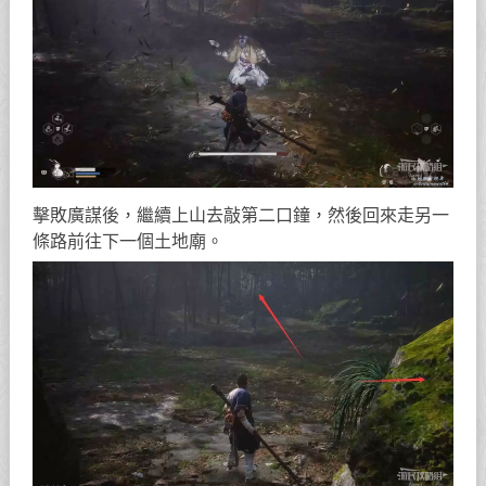
擊敗廣謀後，繼續上山去敲第二口鐘，然後回來走另一
條路前往下一個土地廟。