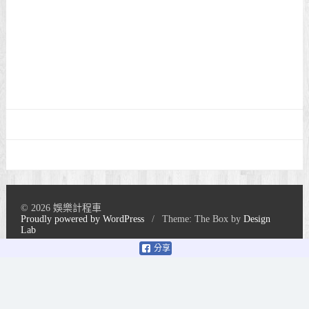
© 2026 娛樂計程車
Proudly powered by WordPress
/
Theme: The Box by
Design
Lab
分享