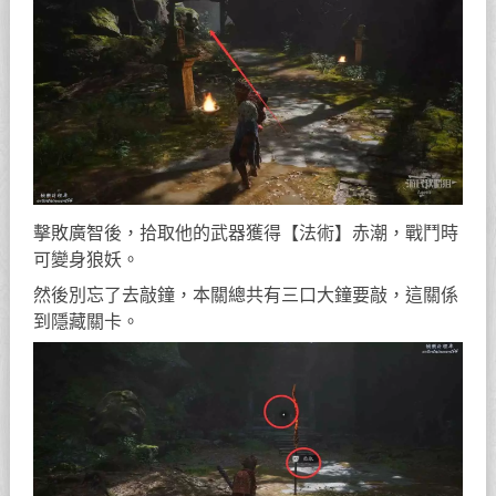
擊敗廣智後，拾取他的武器獲得【法術】赤潮，戰鬥時
可變身狼妖。
然後別忘了去敲鐘，本關總共有三口大鐘要敲，這關係
到隱藏關卡。