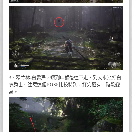
3、翠竹林-白霧澤，遇到申猴後往下走，到大水池打白
衣秀士。注意這個BOSS比較特別，打完還有二階段變
身。