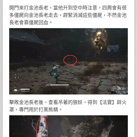
開門來打金池長老，當他升到空中時注意，四周會有很
多僵屍向金池長老走去，趕緊消滅這些僵屍，不然金池
長老會靠僵屍回血。
擊敗金池長老後，查看吊著的狼妖，得到【法寶】辟火
罩，專門用於打黑熊精。