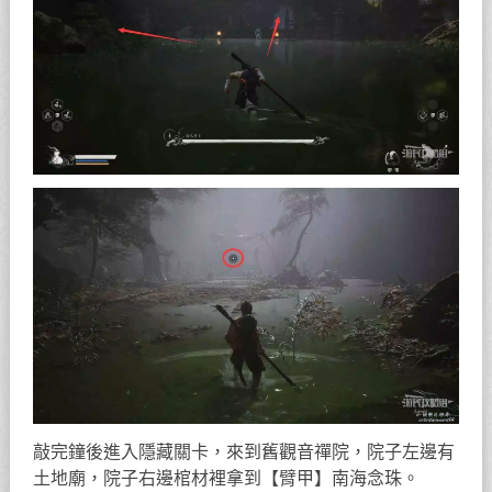
敲完鐘後進入隱藏關卡，來到舊觀音禪院，院子左邊有
土地廟，院子右邊棺材裡拿到【臂甲】南海念珠。