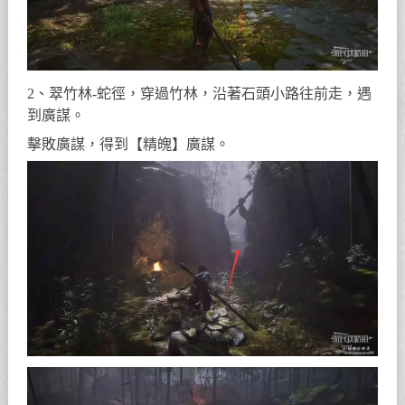
2、翠竹林-蛇徑，穿過竹林，沿著石頭小路往前走，遇
到廣謀。
擊敗廣謀，得到【精魄】廣謀。