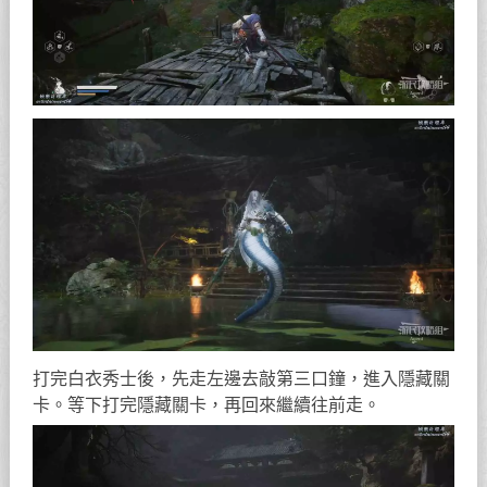
打完白衣秀士後，先走左邊去敲第三口鐘，進入隱藏關
卡。等下打完隱藏關卡，再回來繼續往前走。