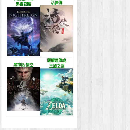
活俠傳
黑夜君臨
薩爾達傳說
黑神話 悟空
王國之淚