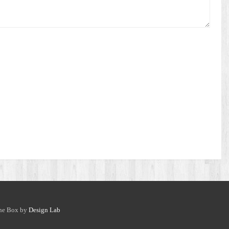
he Box by
Design Lab