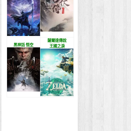
薩爾達傳說
黑神話 悟空
王國之淚