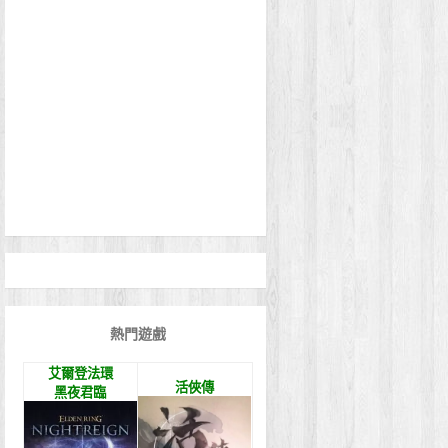
熱門遊戲
艾爾登法環
活俠傳
黑夜君臨