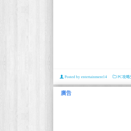
Posted by
entertainment14
PC攻略
廣告