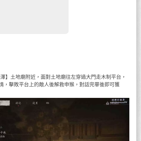
霧澤】土地廟附近，面對土地廟往左穿過大門走木制平台，
情，擊敗平台上的敵人後解救申猴，對話完畢後即可獲