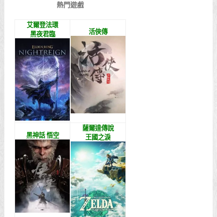
熱門遊戲
艾爾登法環
活俠傳
黑夜君臨
薩爾達傳說
黑神話 悟空
王國之淚