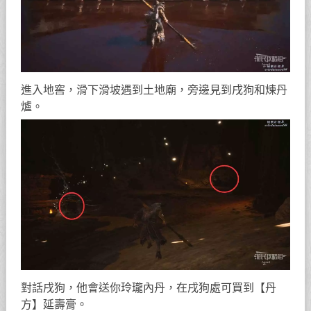
進入地窖，滑下滑坡遇到土地廟，旁邊見到戌狗和煉丹
爐。
對話戌狗，他會送你玲瓏內丹，在戌狗處可買到【丹
方】延壽膏。