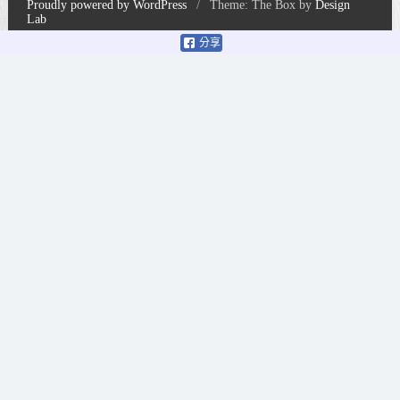
Proudly powered by WordPress
/
Theme: The Box by
Design
Lab
分享