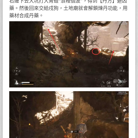
右邊下去大坑打大青蛙“浪裡個波”，得到【丹方】避凶
藥。然後回來交給戌狗，土地廟就會解鎖煉丹功能，用
藥材合成丹藥。