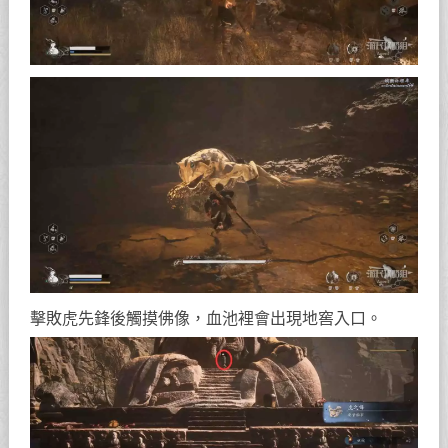
擊敗虎先鋒後觸摸佛像，血池裡會出現地窖入口。