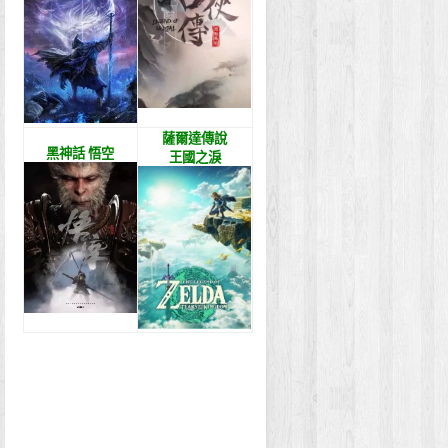
薩爾達傳說
黑神話 悟空
王國之淚