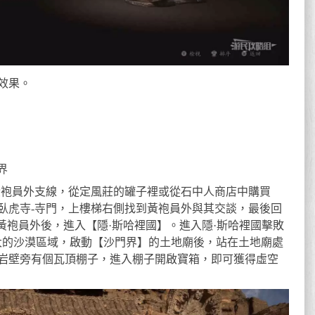
效果。
界
黃袍員外支線，從定風莊的罐子裡或從石中人商店中購買
臥虎寺-寺門，上樓梯右側找到黃袍員外與其交談，最後回
S黃袍員外後，進入【隱·斯哈裡國】。進入隱·斯哈裡國擊敗
巨大的沙漠區域，啟動【沙門界】的土地廟後，站在土地廟處
岩壁旁有個瓦頂棚子，進入棚子開啟寶箱，即可獲得虛空