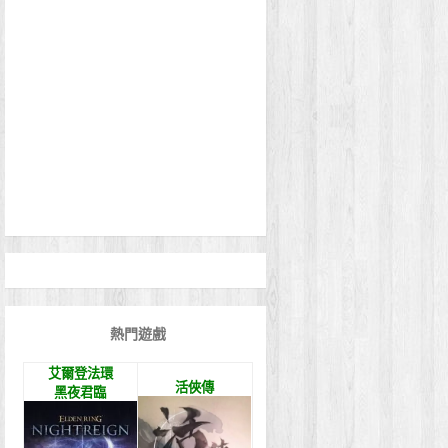
熱門遊戲
艾爾登法環
活俠傳
黑夜君臨