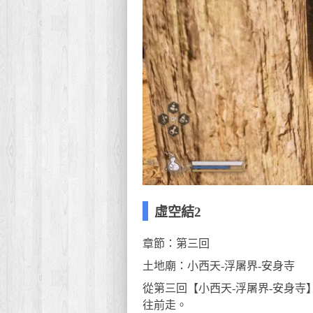
虛空結2
章節：第三回
土地廟：小西天-浮屠界-安身寺
從第三回【小西天-浮屠界-安身
往前走。