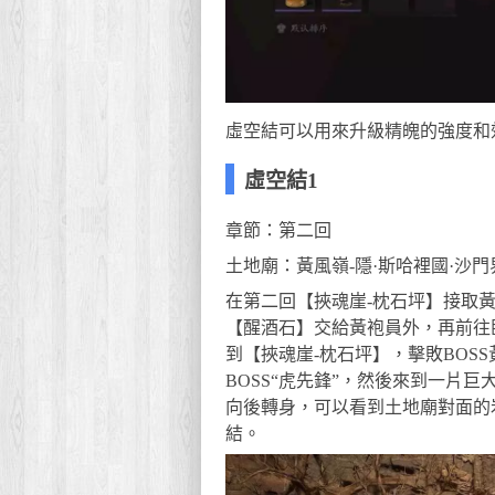
虛空結可以用來升級精魄的強度和
虛空結1
章節：第二回
土地廟：黃風嶺-隱·斯哈裡國·沙門
在第二回【挾魂崖-枕石坪】接取
【醒酒石】交給黃袍員外，再前往
到【挾魂崖-枕石坪】，擊敗BOS
BOSS“虎先鋒”，然後來到一片
向後轉身，可以看到土地廟對面的
結。