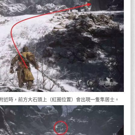
附近時，前方大石頭上（紅圈位置）會出現一隻隼居士。