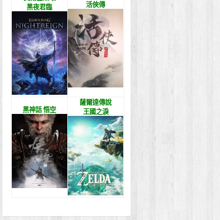
活俠傳
黑夜君臨
薩爾達傳說
黑神話 悟空
王國之淚