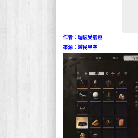
作者：瑞破受氣包
來源：遊民星空