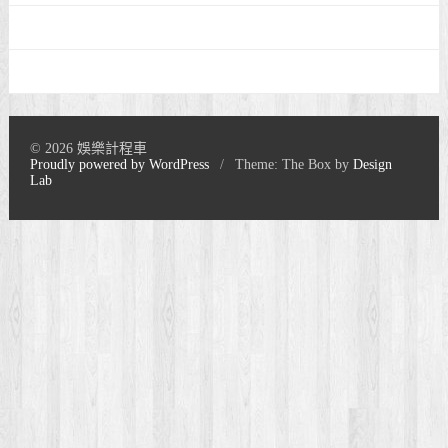
© 2026 娛樂計程車
Proudly powered by WordPress
/
Theme: The Box by
Design
Lab