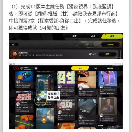
（1）完成1.1版本主線任務【獨家視界：臥底藍調】
後，即可從【繩網-推送（甘）-請陪我去見邦布行商】
中接到第2章【探索委託-貨從口出】，完成該任務後，
即可獲得成就《可靠的朋友》