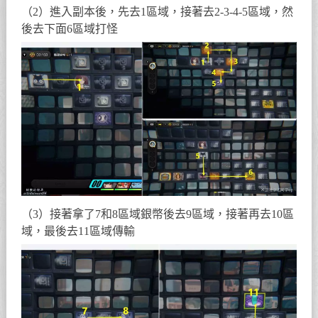
（2）進入副本後，先去1區域，接著去2-3-4-5區域，然
後去下面6區域打怪
（3）接著拿了7和8區域銀幣後去9區域，接著再去10區
域，最後去11區域傳輸