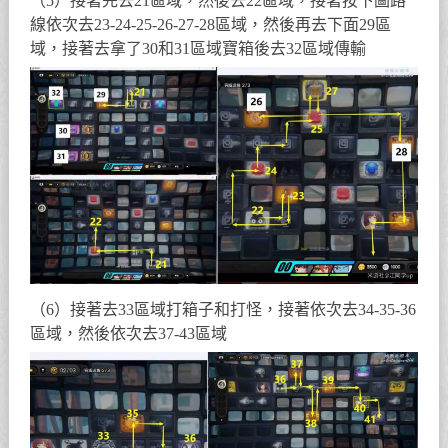
（5）接著先去21區域，然後去22區域，接著按下圖路
線依次去23-24-25-26-27-28區域，然後再去下面29區
域，接著去拿了30和31區域寶箱後去32區域傳輸
（6）接著去33區域打箱子和打怪，接著依次去34-35-36
區域，然後依次去37-43區域