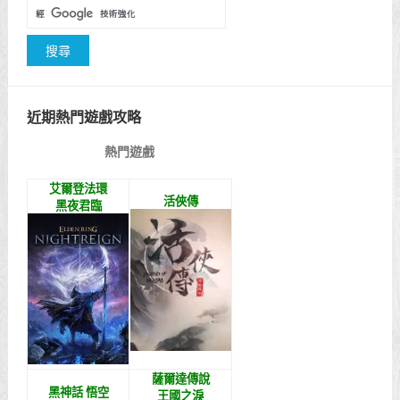
近期熱門遊戲攻略
熱門遊戲
艾爾登法環
活俠傳
黑夜君臨
薩爾達傳說
黑神話 悟空
王國之淚