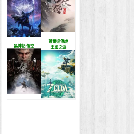
薩爾達傳說
黑神話 悟空
王國之淚