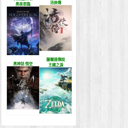
活俠傳
黑夜君臨
薩爾達傳說
黑神話 悟空
王國之淚