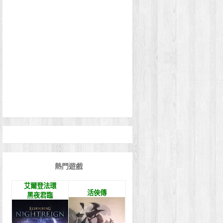
熱門遊戲
艾爾登法環
活俠傳
黑夜君臨