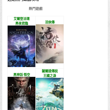
熱門遊戲
艾爾登法環
活俠傳
黑夜君臨
薩爾達傳說
黑神話 悟空
王國之淚