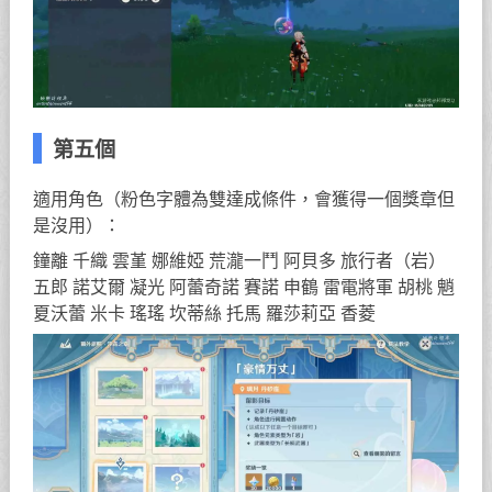
第五個
適用角色（粉色字體為雙達成條件，會獲得一個獎章但
是沒用）：
鐘離 千織 雲堇 娜維婭 荒瀧一鬥 阿貝多 旅行者（岩）
五郎 諾艾爾 凝光 阿蕾奇諾 賽諾 申鶴 雷電將軍 胡桃 魈
夏沃蕾 米卡 瑤瑤 坎蒂絲 托馬 羅莎莉亞 香菱