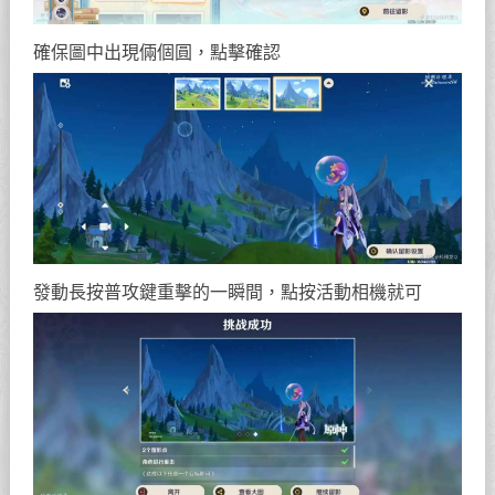
確保圖中出現倆個圓，點擊確認
發動長按普攻鍵重擊的一瞬間，點按活動相機就可