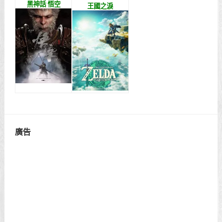
黑神話 悟空
王國之淚
廣告