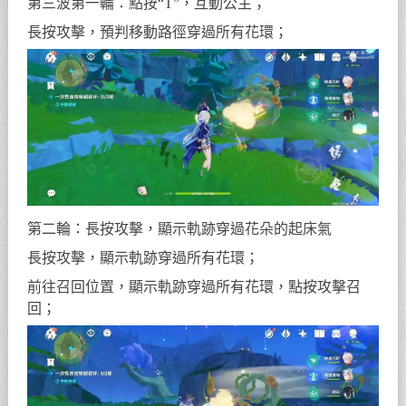
第三波第一輪：點按“T”，互動公主；
長按攻擊，預判移動路徑穿過所有花環；
第二輪：長按攻擊，顯示軌跡穿過花朵的起床氣
長按攻擊，顯示軌跡穿過所有花環；
前往召回位置，顯示軌跡穿過所有花環，點按攻擊召
回；