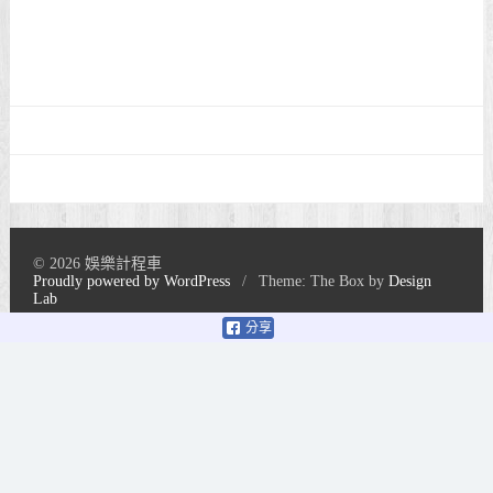
© 2026 娛樂計程車
Proudly powered by WordPress
/
Theme: The Box by
Design
Lab
分享