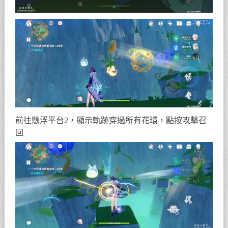
前往懸浮平台2，顯示軌跡穿過所有花環，點按攻擊召
回