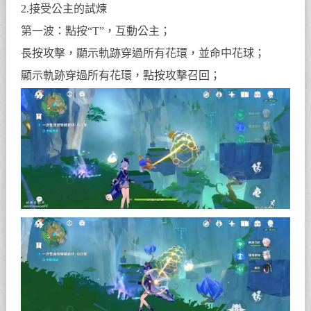
2.接受公主的試煉
第一波：點按“T”，互動公主；
長按攻擊，顯示軌跡穿過所有花環，並命中花球；
顯示軌跡穿過所有花環，點按攻擊召回；