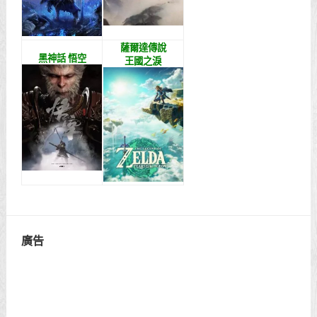
薩爾達傳說
黑神話 悟空
王國之淚
廣告