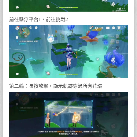
前往懸浮平台1，前往挑戰2
第二輪：長按攻擊，顯示軌跡穿過所有花環