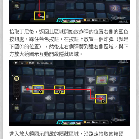
拾取丁尼後，返回此區域開始放炸彈的位置右側的藍色
按鈕處，踩住藍色按鈕，在按鈕上放置一個炸彈（就是
下圖①的位置），然後走右側彈簧到達右側區域，與下
方放大鏡圖示互動開啟隱藏區域。
進入放大鏡圖示開啟的隱藏區域，沿路走拾取齒輪硬