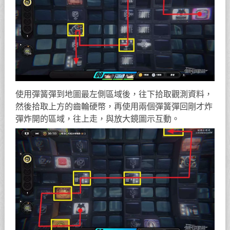
使用彈簧彈到地圖最左側區域後，往下拾取觀測資料，
然後拾取上方的齒輪硬幣，再使用兩個彈簧彈回剛才炸
彈炸開的區域，往上走，與放大鏡圖示互動。