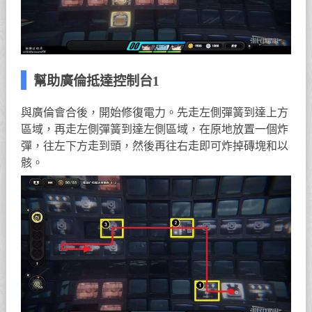
幫助廣倫抵達控制台1
與廣倫會合後，開始修復電力。先走左側彈簧到達上方
區域，再走左側彈簧到達左側區域，在原地放置一個炸
彈，往左下方走到頭，然後再往右走即可炸掉磚塊和以
骸。