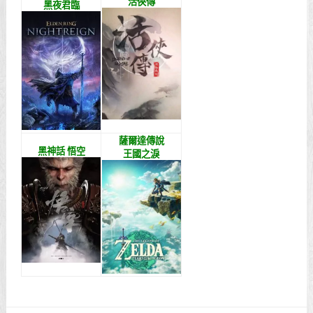
活俠傳
黑夜君臨
薩爾達傳說
黑神話 悟空
王國之淚