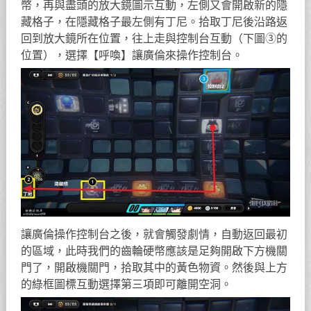
幣，再與盡頭的放大鏡圖示互動，左側又會開啟新的隱
藏格子，在隱藏格子最左側有丁尼。拾取丁尼後沿路返
回到放大鏡所在位置，往上走與控制台互動（下圖③的
位置），選擇【呼喚】讓廣倫來操作控制台。
讓廣倫操作控制台之後，就會觸發劇情，自動返回最初
的區域，此時我們的齒輪硬幣應該是足夠開啟下方機關
門了，開啟機關門，拾取其中的黃色物資。然後與上方
的綠框圖標互動選擇第三項即可離開空洞。