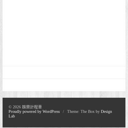
© 2026 娛樂計程車
Proudly powered by WordPress
/
Theme: The Box by
Design
Lab