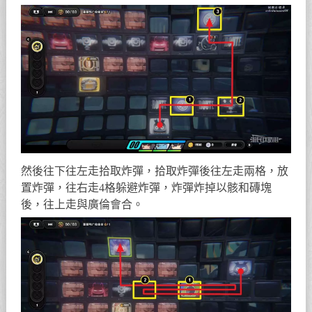
然後往下往左走拾取炸彈，拾取炸彈後往左走兩格，放
置炸彈，往右走4格躲避炸彈，炸彈炸掉以骸和磚塊
後，往上走與廣倫會合。