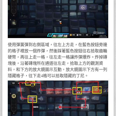
使用彈簧彈到右側區域，往左上方走，在藍色按鈕旁邊
的格子裡放一個炸彈，然後踩著藍色按鈕往右拾取齒輪
硬幣，再往上走一格，往左走一格讓炸彈爆炸。炸掉磚
塊後，沿著磚塊所在通道往左走，拾取上方的觀測資
料，和下方的放大鏡圖示互動，放大鏡圖示下方有一列
隱藏格子，往下走4格可以拾取隱藏的丁尼。