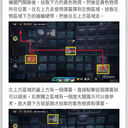
機關門開啟後，拾取下方的黃色物資。然後從黃色物資
所在位置，往左上方走使用彈簧彈到左側區域，拾取左
側區域下方的齒輪硬幣，然後往左上方區域走。
左上方區域的最上方有一個彈簧，直接點擊這個彈簧就
可以過來。右側獨立區域有一個放大鏡圖示可以做參
考，放大鏡下方就是剛才拾取的紫色物資和彈簧。