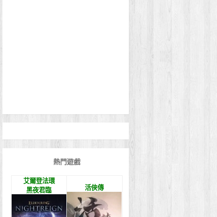
熱門遊戲
艾爾登法環
活俠傳
黑夜君臨