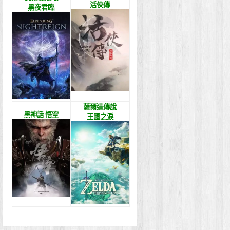
活俠傳
黑夜君臨
薩爾達傳說
黑神話 悟空
王國之淚