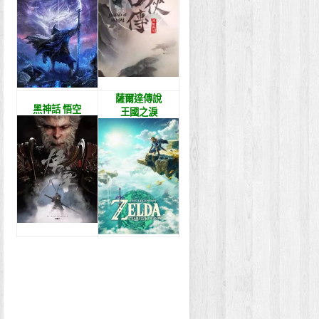
薩爾達傳說
黑神話 悟空
王國之淚