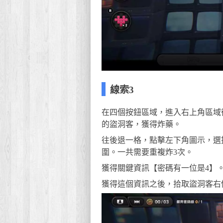
線索3
在四個按鈕區域，進入右上角區域
的盜洞客，獲得炸藥。
往後退一格，點擊左下角圖示，選
圍。一共需要重複炸3次。
獲得關鍵資訊【密碼有一位是4】
獲得這個資訊之後，拾取盜洞客右