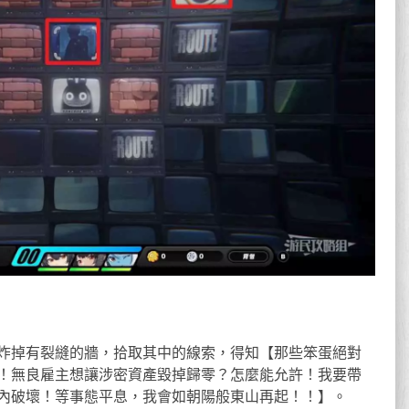
炸掉有裂縫的牆，拾取其中的線索，得知【那些笨蛋絕對
！無良雇主想讓涉密資產毀掉歸零？怎麼能允許！我要帶
內破壞！等事態平息，我會如朝陽般東山再起！！】。