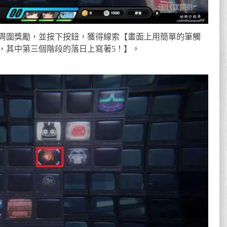
周圍獎勵，並按下按鈕，獲得線索【畫面上用簡單的筆觸
，其中第三個階段的落日上寫著5！】。