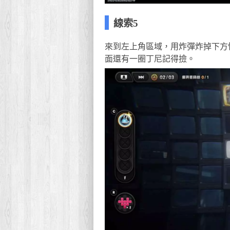
線索5
來到左上角區域，用炸彈炸掉下方
面還有一圈丁尼記得撿。