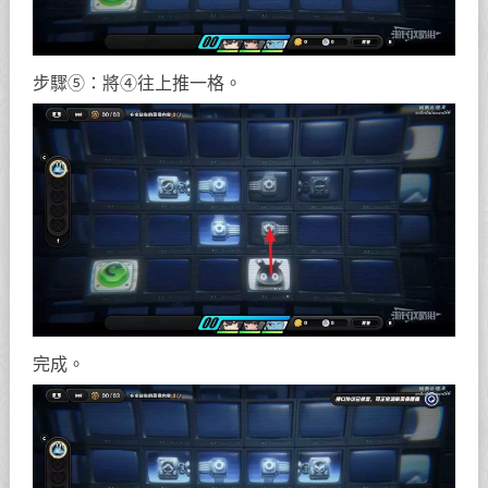
步驟⑤：將④往上推一格。
完成。