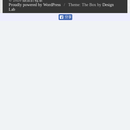
© 2026 娛樂計程車
Proudly powered by WordPress
/
Theme: The Box by
Design
Lab
分享