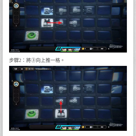
步驟2：將③向上推一格。