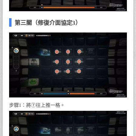
第三關（修復介面協定3）
步驟1：將⑦往上推一格。