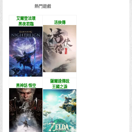
熱門遊戲
艾爾登法環
活俠傳
黑夜君臨
薩爾達傳說
黑神話 悟空
王國之淚