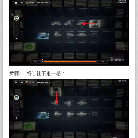
步驟2：將①往下推一格。