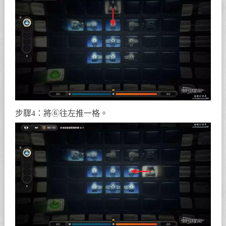
步驟4：將⑥往左推一格。