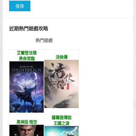
近期熱門遊戲攻略
熱門遊戲
艾爾登法環
活俠傳
黑夜君臨
薩爾達傳說
黑神話 悟空
王國之淚