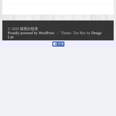
© 2026 娛樂計程車
Proudly powered by WordPress
/
Theme: The Box by
Design
Lab
分享