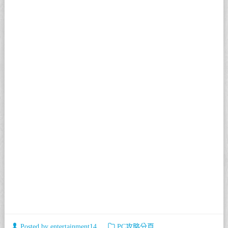
Posted by
entertainment14
PC攻略分頁