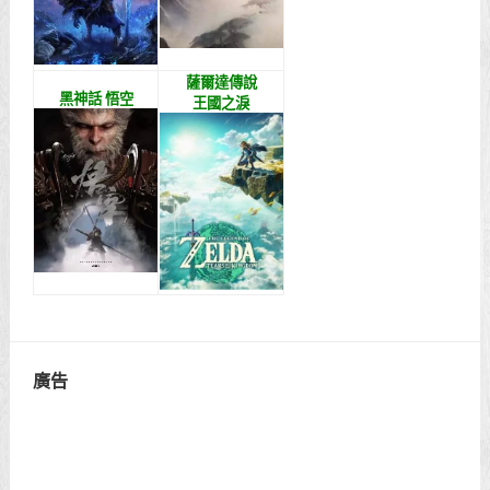
薩爾達傳說
黑神話 悟空
王國之淚
廣告