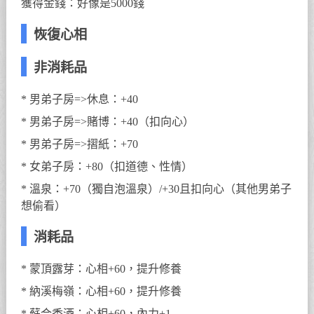
獲得金錢：好像是5000錢
恢復心相
非消耗品
* 男弟子房=>休息：+40
* 男弟子房=>賭博：+40（扣向心）
* 男弟子房=>摺紙：+70
* 女弟子房：+80（扣道德、性情）
* 溫泉：+70（獨自泡溫泉）/+30且扣向心（其他男弟子
想偷看）
消耗品
* 蒙頂露芽：心相+60，提升修養
* 納溪梅嶺：心相+60，提升修養
* 蘇合香酒：心相+60，內力+1